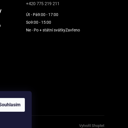
+420 775 219 211
y
Út - Pá
9:00 - 17:00
So
9:00 - 15:00
o
Ne - Po + státní svátky
Zavřeno
Souhlasím
Vytvořil Shoptet