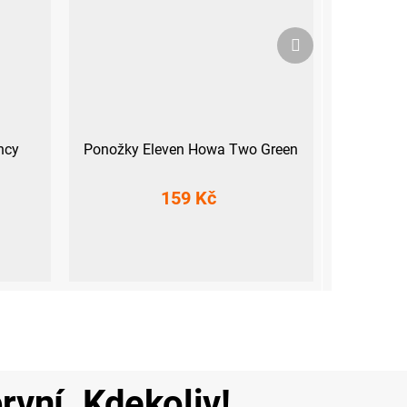
Další
produkt
ncy
Ponožky Eleven Howa Two Green
159 Kč
 (45-47)
XS (33-35)
S (36-38)
M (39-41)
L (42-44)
rvní. Kdekoliv!