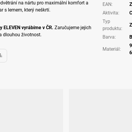
odvětrání na nártu pro maximální komfort a
EAN
:
Z
r s lemem, který neškrtí.
Aktivita
:
C
Typ
Z
y ELEVEN vyrábíme v ČR.
Zaručujeme jejich
produktu
:
a dlouhou životnost.
Barva
:
B
9
Materiál
:
í