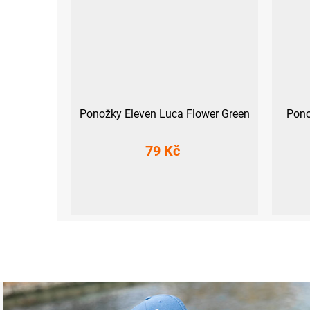
Ponožky Eleven Luca Flower Green
Pono
79 Kč
L (42-44)
XS (33-35)
S (