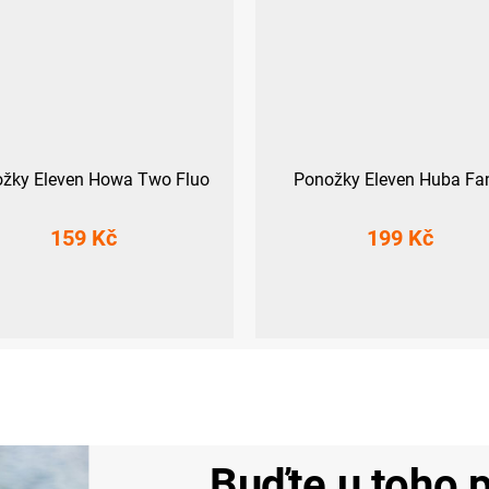
žky Eleven Howa Two Fluo
Ponožky Eleven Huba Fa
159 Kč
199 Kč
36-38)
M (39-41)
L (42-44)
S (36-38)
M (39-41)
L (42-44)
XL
Buďte u toho p