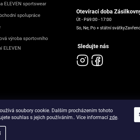
na ELEVEN sportswear
Otevírací doba Zásilkovn
bchodní spolupráce
Út - Pá
9:00 - 17:00
e
So, Ne, Po + státní svátky
Zavřen
ová výroba sportovního
Sledujte nás
ní ELEVEN
oužívá soubory cookie. Dalším procházením tohoto
jete souhlas s jejich používáním.. Více informací
zde
.
í
pravit nastavení cookies