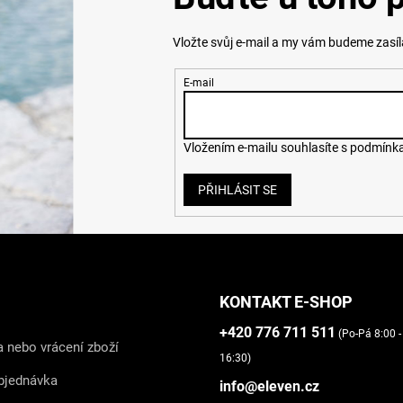
Vložte svůj e-mail a my vám budeme zasí
E-mail
Vložením e-mailu souhlasíte s
podmínka
PŘIHLÁSIT SE
KONTAKT E-SHOP
+420 776 711 511
(Po-Pá 8:00 -
 nebo vrácení zboží
16:30)
bjednávka
info@eleven.cz