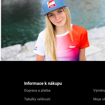
Z
á
p
a
t
Informace k nákupu
í
Doprava a platba
Výměna
Tabulky velikostí
Moje o