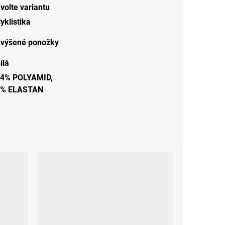
volte variantu
yklistika
výšené ponožky
ílá
4% POLYAMID,
6% ELASTAN