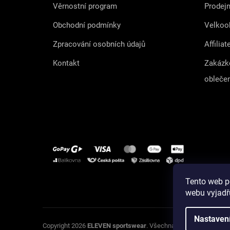
Věrnostní program
Prodej
Obchodní podmínky
Velkoo
Zpracování osobních údajů
Affiliat
Kontakt
Zakázk
obleče
Tento web p
Instagram
webu vyjadřu
Nastaven
U
Copyright 2026
ELEVEN sportswear
. Všechna práva vyhrazena.