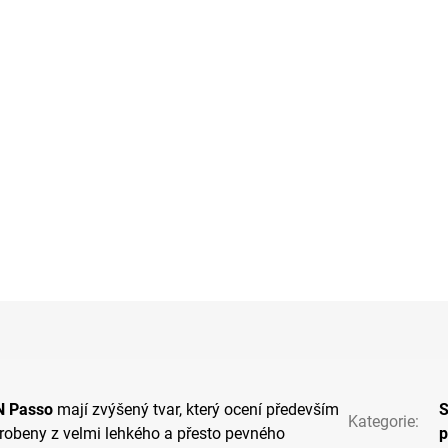
N Passo
mají zvýšený tvar, který ocení především
S
Kategorie
:
yrobeny z velmi lehkého a přesto pevného
p