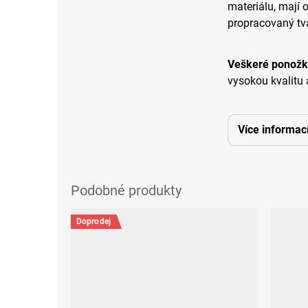
materiálu, mají 
propracovaný tva
Veškeré ponožk
vysokou kvalitu 
Více informac
Doprodej