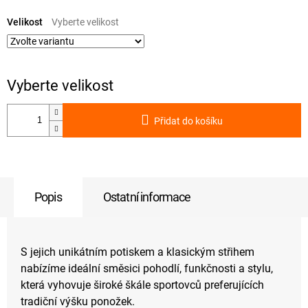
Měrná
cena:
Velikost
Přidat do košíku
Popis
Ostatní informace
S jejich unikátním potiskem a klasickým střihem
nabízíme ideální směsici pohodlí, funkčnosti a stylu,
která vyhovuje široké škále sportovců preferujících
tradiční výšku ponožek.