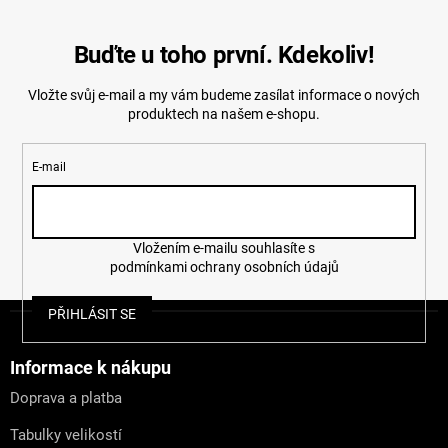
Buďte u toho první. Kdekoliv!
Vložte svůj e-mail a my vám budeme zasílat informace o nových
produktech na našem e-shopu.
E-mail
Vložením e-mailu souhlasíte s
podmínkami ochrany osobních údajů
Z
PŘIHLÁSIT SE
á
p
a
Informace k nákupu
t
Doprava a platba
í
Tabulky velikostí