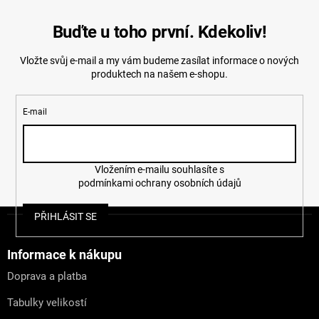
Buďte u toho první. Kdekoliv!
Vložte svůj e-mail a my vám budeme zasílat informace o nových
produktech na našem e-shopu.
E-mail
Vložením e-mailu souhlasíte s
podmínkami ochrany osobních údajů
Z
PŘIHLÁSIT SE
á
p
a
Informace k nákupu
t
Doprava a platba
í
Tabulky velikostí