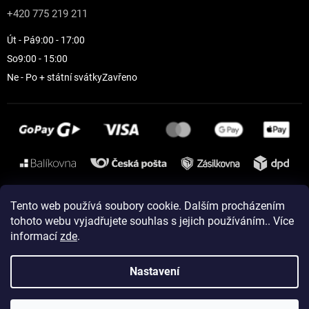
+420 775 219 211
Út - Pá
9:00 - 17:00
So
9:00 - 15:00
Ne - Po + státní svátky
Zavřeno
Instagram
Tento web používá soubory cookie. Dalším procházením
tohoto webu vyjadřujete souhlas s jejich používáním.. Více
informací
zde
.
Vytvořil Shoptet
Nastavení
Copyright 2026
ELEVEN sportswear
. Všechna práva vyhrazena.