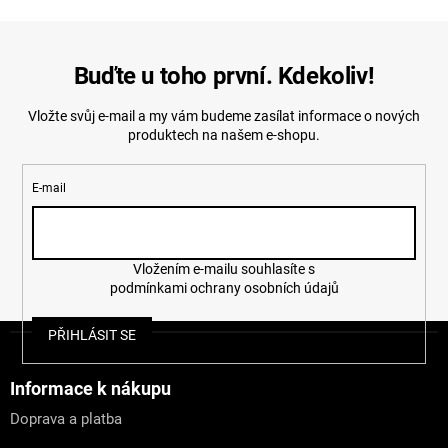
Buďte u toho první. Kdekoliv!
Vložte svůj e-mail a my vám budeme zasílat informace o nových
produktech na našem e-shopu.
E-mail
Vložením e-mailu souhlasíte s
podmínkami ochrany osobních údajů
Z
PŘIHLÁSIT SE
á
p
a
Informace k nákupu
t
Doprava a platba
í