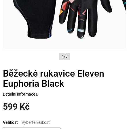
1/5
Běžecké rukavice Eleven
Euphoria Black
Detailní informace
599 Kč
Měrná
cena:
Velikost