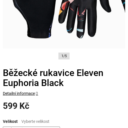
1/5
Běžecké rukavice Eleven
Euphoria Black
Detailní informace
599 Kč
Měrná
cena:
Velikost