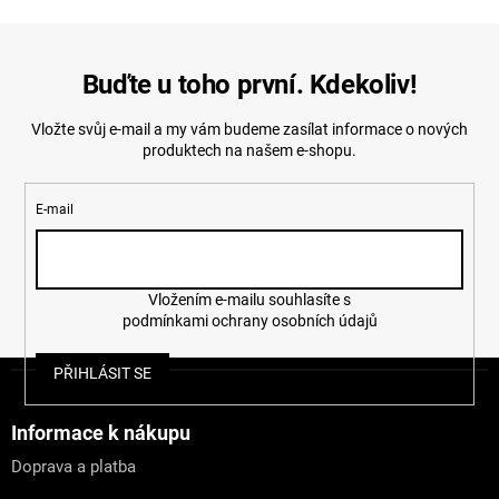
Buďte u toho první. Kdekoliv!
Vložte svůj e-mail a my vám budeme zasílat informace o nových
produktech na našem e-shopu.
E-mail
Vložením e-mailu souhlasíte s
podmínkami ochrany osobních údajů
Z
PŘIHLÁSIT SE
á
p
a
Informace k nákupu
t
Doprava a platba
í