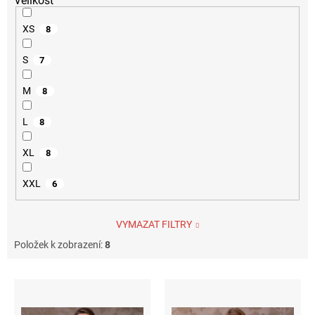
Velikost
XS
8
S
7
M
8
L
8
XL
8
XXL
6
VYMAZAT FILTRY
Položek k zobrazení:
8
V
ý
p