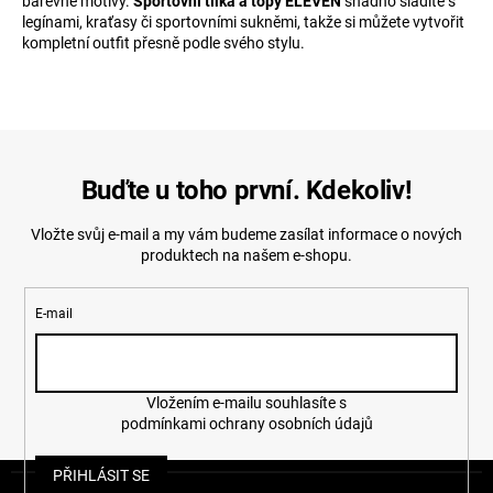
barevné motivy.
Sportovní tílka a topy ELEVEN
snadno sladíte s
legínami, kraťasy či sportovními sukněmi, takže si můžete vytvořit
kompletní outfit přesně podle svého stylu.
Buďte u toho první. Kdekoliv!
Vložte svůj e-mail a my vám budeme zasílat informace o nových
produktech na našem e-shopu.
E-mail
Vložením e-mailu souhlasíte s
podmínkami ochrany osobních údajů
Z
PŘIHLÁSIT SE
á