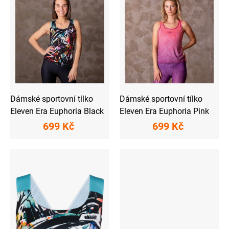
i
s
p
r
o
d
u
k
t
ů
Dámské sportovní tílko
Dámské sportovní tílko
Eleven Era Euphoria Black
Eleven Era Euphoria Pink
699 Kč
699 Kč