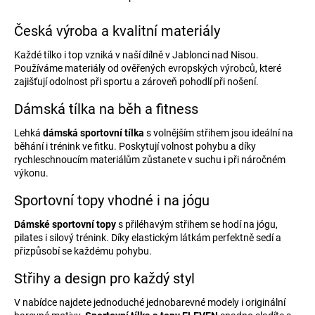
O
v
l
Česká výroba a kvalitní materiály
á
d
Každé tílko i top vzniká v naší dílně v Jablonci nad Nisou.
a
Používáme materiály od ověřených evropských výrobců, které
c
zajišťují odolnost při sportu a zároveň pohodlí při nošení.
í
p
Dámská tílka na běh a fitness
r
v
Lehká
dámská sportovní tílka
s volnějším střihem jsou ideální na
k
běhání i trénink ve fitku. Poskytují volnost pohybu a díky
y
rychleschnoucím materiálům zůstanete v suchu i při náročném
v
výkonu.
ý
p
Sportovní topy vhodné i na jógu
i
s
Dámské sportovní topy
s přiléhavým střihem se hodí na jógu,
u
pilates i silový trénink. Díky elastickým látkám perfektně sedí a
přizpůsobí se každému pohybu.
Střihy a design pro každý styl
V nabídce najdete jednoduché jednobarevné modely i originální