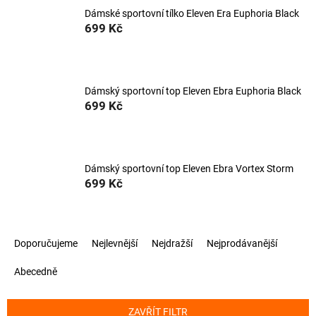
Dámské sportovní tílko Eleven Era Euphoria Black
699 Kč
Dámský sportovní top Eleven Ebra Euphoria Black
699 Kč
Dámský sportovní top Eleven Ebra Vortex Storm
699 Kč
Ř
Doporučujeme
Nejlevnější
Nejdražší
Nejprodávanější
a
z
Abecedně
e
n
í
ZAVŘÍT FILTR