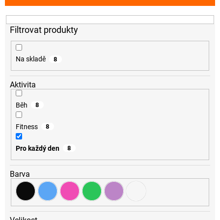
p
r
o
d
u
k
Na skladě
8
t
ů
Aktivita
Běh
8
Fitness
8
Pro každý den
8
Barva