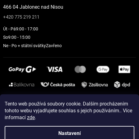
466 04 Jablonec nad Nisou
+420 775 219 211
Út - Pá
9:00 - 17:00
So
9:00 - 15:00
Ne - Po + státní svátky
Zavřeno
Instagram
Tento web používá soubory cookie. Dalším procházením
tohoto webu vyjadřujete souhlas s jejich používáním.. Více
informací
zde
.
Vytvořil Shoptet
Nastavení