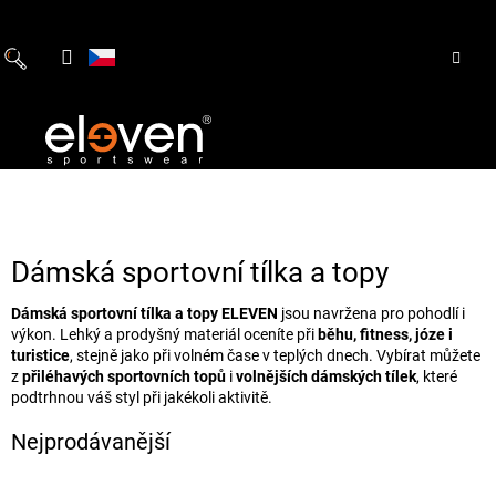
Přejít
na
obsah
Dámská sportovní tílka a topy
Dámská sportovní tílka a topy ELEVEN
jsou navržena pro pohodlí i
výkon. Lehký a prodyšný materiál oceníte při
běhu, fitness, józe i
turistice
, stejně jako při volném čase v teplých dnech. Vybírat můžete
z
přiléhavých sportovních topů
i
volnějších dámských tílek
, které
podtrhnou váš styl při jakékoli aktivitě.
Nejprodávanější