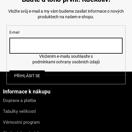
Vložte svůj e-mail a my vám budeme zasílat informace o nových
produktech na našem e-shopu.
E-mail
Vložením e-mailu souhlasíte s
podmínkami ochrany osobních údajů
Z
PŘIHLÁSIT SE
á
p
a
Informace k nákupu
t
Doprava a platba
í
Tabulky velikostí
Věrnostní program