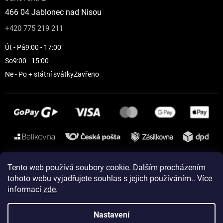
466 04 Jablonec nad Nisou
+420 775 219 211
Út - Pá
9:00 - 17:00
So
9:00 - 15:00
Ne - Po + státní svátky
Zavřeno
Instagram
Tento web používá soubory cookie. Dalším procházením
tohoto webu vyjadřujete souhlas s jejich používáním.. Více
informací
zde
.
Vytvořil Shoptet
Nastavení