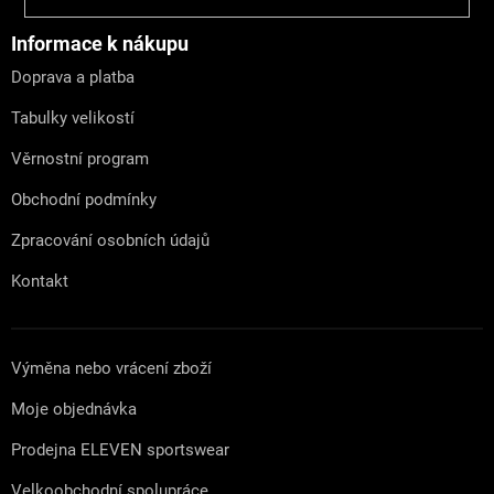
á
p
a
Informace k nákupu
t
Doprava a platba
í
Tabulky velikostí
Věrnostní program
Obchodní podmínky
Zpracování osobních údajů
Kontakt
Výměna nebo vrácení zboží
Moje objednávka
Prodejna ELEVEN sportswear
Velkoobchodní spolupráce