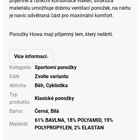
příjemné a funkční kombinace vláken, struktura
materiálu umožňuje dobrou ventilaci ponožek, na nártu
je navíc odvětraná část pro maximální komfort.
Ponožky Howa mají příjemný lem, který neškrtí.
Více informací
Kategorie
:
Sportovní ponožky
EAN
:
Zvolte variantu
Aktivita
:
Běh
,
Cyklistika
Typ
Klasické ponožky
produktu
:
Barva
:
Černá
,
Bílá
61% BAVLNA, 18% POLYAMID, 19%
Materiál
:
POLYPROPYLEN, 2% ELASTAN