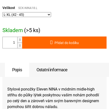
Měrná
cena:
Velikost
SCK-NINA18.L
Skladem
(>5 ks)
Přidat do košíku
Popis
Ostatní informace
Stylové ponožky Eleven NINA v módním midle-high
střihu do půlky lýtek poskytnou vašim nohám pohodlí
po celý den a zároveň vám svým barevným designem
pomohou šířit dobrou náladu.