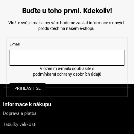
Buďte u toho první. Kdekoliv!
Vložte svůj e-mail a my vám budeme zasílat informace o nových
produktech na našem e-shopu.
E-mail
Vložením e-mailu souhlasíte s
podmínkami ochrany osobních údajů
Z
PŘIHLÁSIT SE
á
p
a
Informace k nákupu
t
Doprava a platba
í
Tabulky velikostí