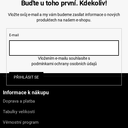
Buďte u toho první. Kdekoliv!
Vložte svůj e-mail a my vám budeme zasílat informace o nových
produktech na našem e-shopu.
E-mail
Vložením e-mailu souhlasíte s
podmínkami ochrany osobních údajů
Z
PŘIHLÁSIT SE
á
p
a
Informace k nákupu
t
Doprava a platba
í
Tabulky velikostí
Věrnostní program