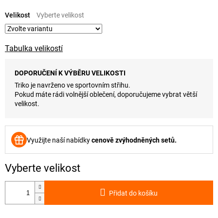
Měrná
cena:
Velikost
Tabulka velikostí
DOPORUČENÍ K VÝBĚRU VELIKOSTI
Triko je navrženo ve sportovním střihu.
Pokud máte rádi volnější oblečení, doporučujeme vybrat větší
velikost.
Využijte naší nabídky
cenově zvýhodněných setů.
Přidat do košíku