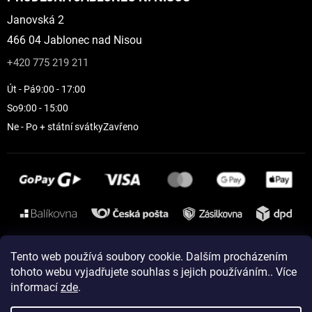
Janovská 2
466 04 Jablonec nad Nisou
+420 775 219 211
Út - Pá
9:00 - 17:00
So
9:00 - 15:00
Ne - Po + státní svátky
Zavřeno
Instagram
Tento web používá soubory cookie. Dalším procházením
tohoto webu vyjadřujete souhlas s jejich používáním.. Více
informací
zde
.
Vytvořil Shoptet