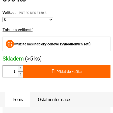
Měrná
cena:
Velikost
PNT-EC-NEO-F150.S
Tabulka velikostí
Využijte naší nabídky
cenově zvýhodněných setů.
Skladem
(>5 ks)
Přidat do košíku
Popis
Ostatní informace