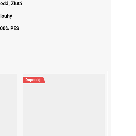
Šedá
,
Žlutá
louhý
00% PES
Doprodej