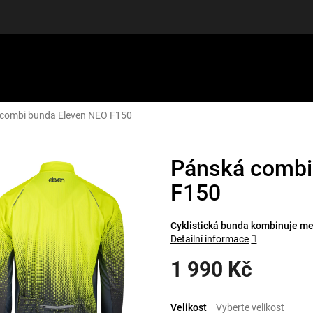
combi bunda Eleven NEO F150
LUŠENSTVÍ
DÁRKOVÉ POUKAZY
DISCGOLF
SLEVY
Pánská combi
F150
Cyklistická bunda kombinuje me
Detailní informace
1 990 Kč
Měrná
cena:
Velikost