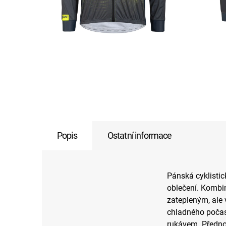
Popis
Ostatní informace
Pánská cyklisti
oblečení. Kombi
zatepleným, ale
chladného počas
rukávem. Přednos