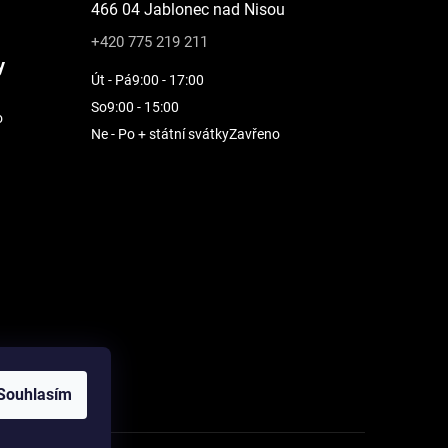
466 04 Jablonec nad Nisou
+420 775 219 211
y
Út - Pá
9:00 - 17:00
So
9:00 - 15:00
o
Ne - Po + státní svátky
Zavřeno
Souhlasím