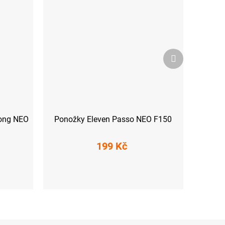
Další
produkt
Long NEO
Ponožky Eleven Passo NEO F150
199 Kč
S (36-38)
M (39-41)
L (42-44)
XL (45-47)