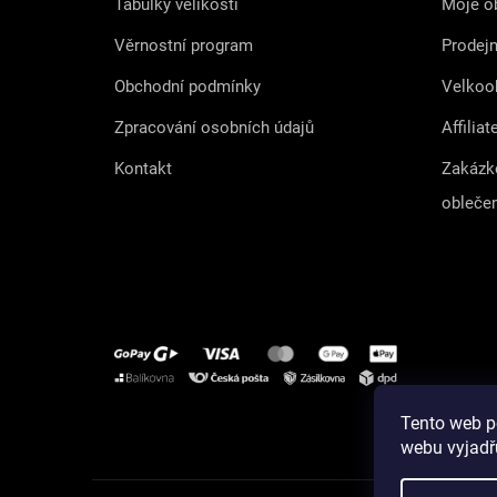
Tabulky velikostí
Moje o
Věrnostní program
Prodej
Obchodní podmínky
Velkoo
Zpracování osobních údajů
Affiliat
Kontakt
Zakázk
obleče
Tento web p
Instagram
webu vyjadřu