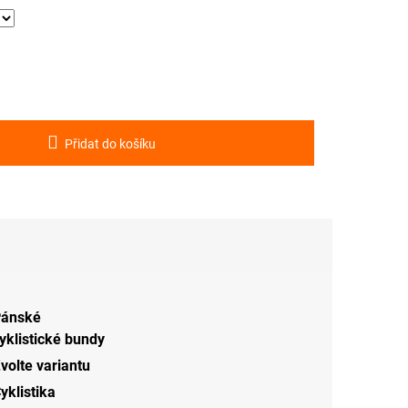
Přidat do košíku
ánské
yklistické bundy
volte variantu
yklistika