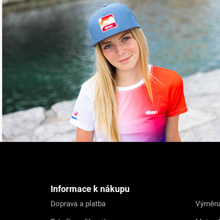
Z
á
p
a
t
Informace k nákupu
í
Doprava a platba
Výměna