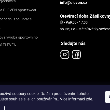
bjednávka
info@eleven.cz
na ELEVEN sportswear
Otevírací doba Zásilkovn
bchodní spolupráce
Út - Pá
9:00 - 17:00
e
So, Ne, Po + státní svátky
Zavřen
ová výroba sportovního
Sledujte nás
ní ELEVEN
oužívá soubory cookie. Dalším procházením tohoto
jete souhlas s jejich používáním.. Více informací
zde
.