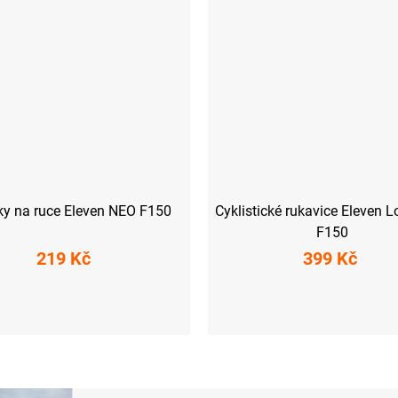
ky na ruce Eleven NEO F150
Cyklistické rukavice Eleven 
F150
219 Kč
399 Kč
XL
XS
S
XXL