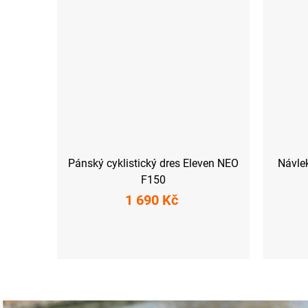
Pánský cyklistický dres Eleven NEO
Návle
F150
1 690 Kč
S
M
L
XXL