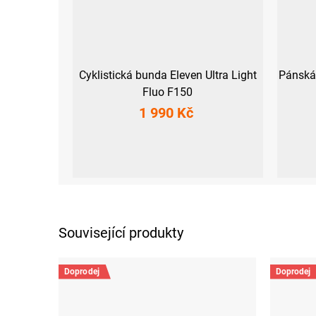
Cyklistická bunda Eleven Ultra Light
Pánská 
Fluo F150
1 990 Kč
S
M
L
XL
XXL
3XL
M
L
Související produkty
Doprodej
Doprodej