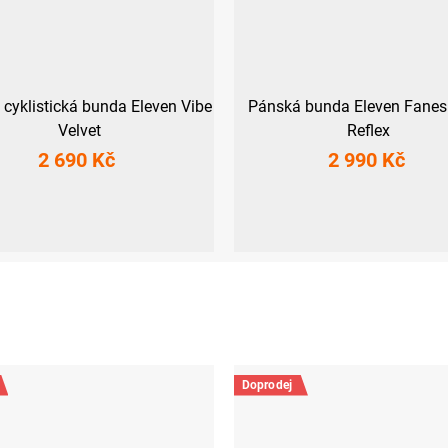
cyklistická bunda Eleven Vibe
Pánská bunda Eleven Fanes
Velvet
Reflex
2 690 Kč
2 990 Kč
XL
XXL
3XL
XS
S
L
XL
XXL
3X
Doprodej