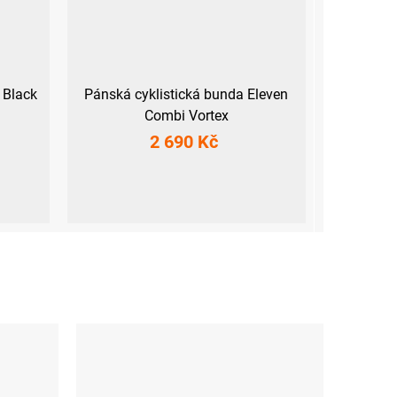
 Black
Pánská cyklistická bunda Eleven
Combi Vortex
2 690 Kč
L
S
M
L
3XL