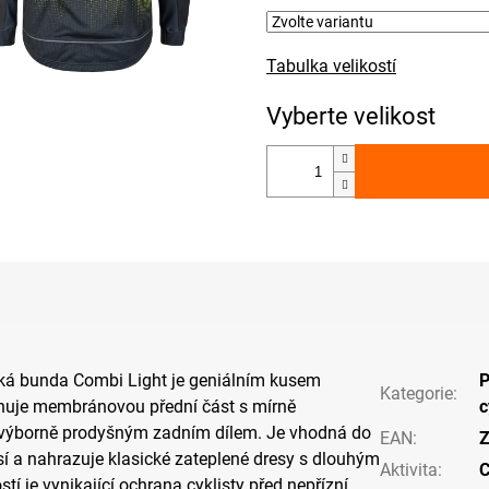
Tabulka velikostí
cká bunda Combi Light je geniálním kusem
P
Kategorie
:
nuje membránovou přední část s mírně
c
 výborně prodyšným zadním dílem. Je vhodná do
EAN
:
Z
í a nahrazuje klasické zateplené dresy s dlouhým
Aktivita
:
C
tí je vynikající ochrana cyklisty před nepřízní