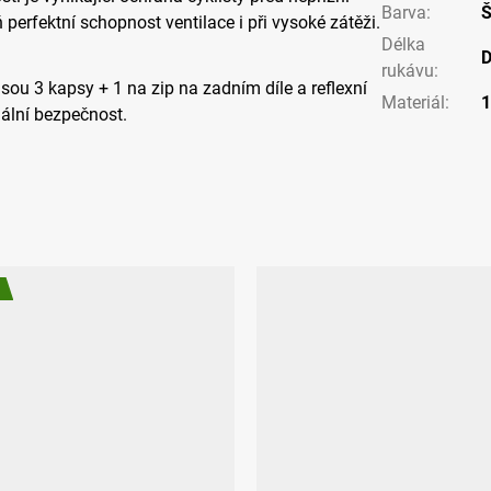
Barva
:
 perfektní schopnost ventilace i při vysoké zátěži.
Délka
D
rukávu
:
sou 3 kapsy + 1 na zip na zadním díle a reflexní
Materiál
:
1
ální bezpečnost.