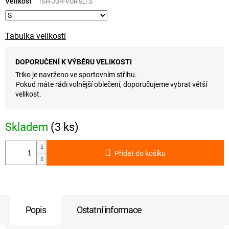
cena:
Velikost
TSH-JOH-VOR-SLT.S
Tabulka velikostí
DOPORUČENÍ K VÝBĚRU VELIKOSTI
Triko je navrženo ve sportovním střihu.
Pokud máte rádi volnější oblečení, doporučujeme vybrat větší
velikost.
Skladem
(3 ks)
Přidat do košíku
Popis
Ostatní informace