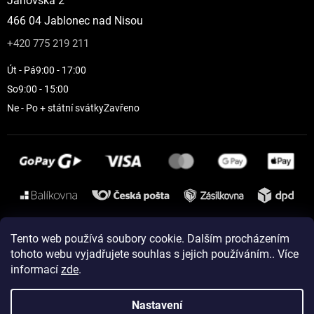
Janovská 2
466 04 Jablonec nad Nisou
+420 775 219 211
Út - Pá
9:00 - 17:00
So
9:00 - 15:00
Ne - Po + státní svátky
Zavřeno
Instagram
Tento web používá soubory cookie. Dalším procházením
tohoto webu vyjadřujete souhlas s jejich používáním.. Více
informací
zde
.
Vytvořil Shoptet
Nastavení