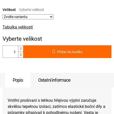
Měrná
cena:
Velikost
Tabulka velikostí
Přidat do košíku
Popis
Ostatní informace
Vnitřní prošívaní s lehkou hřejivou výplní zaručuje
skvělou tepelnou izolaci, zatímco elastické boční díly a
průramky přispívají k pohodlnému nošení. Vesta je