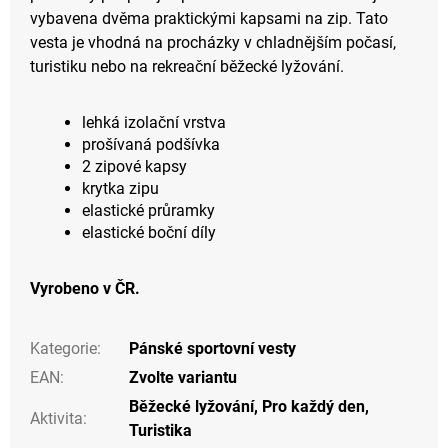
vybavena dvěma praktickými kapsami na zip. Tato
vesta je vhodná na procházky v chladnějším počasí,
turistiku nebo na rekreační běžecké lyžování.
lehká izolační vrstva
prošívaná podšívka
2 zipové kapsy
krytka zipu
elastické průramky
elastické boční díly
Vyrobeno v ČR.
Kategorie
:
Pánské sportovní vesty
EAN
:
Zvolte variantu
Běžecké lyžování
,
Pro každý den
,
Aktivita
:
Turistika