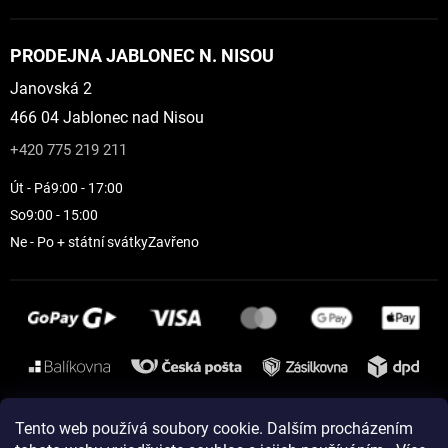
PRODEJNA JABLONEC N. NISOU
Janovská 2
466 04 Jablonec nad Nisou
+420 775 219 211
Út - Pá
9:00 - 17:00
So
9:00 - 15:00
Ne - Po + státní svátky
Zavřeno
Instagram
Tento web používá soubory cookie. Dalším procházením