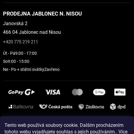
PRODEJNA JABLONEC N. NISOU
Janovská 2
466 04 Jablonec nad Nisou
+420 775 219 211
Út - Pá
9:00 - 17:00
So
9:00 - 15:00
Ne - Po + státní svátky
Zavřeno
Instagram
Tento web používá soubory cookie. Dalším procházením
tohoto webu vyjadřujete souhlas s jejich používáním.. Více