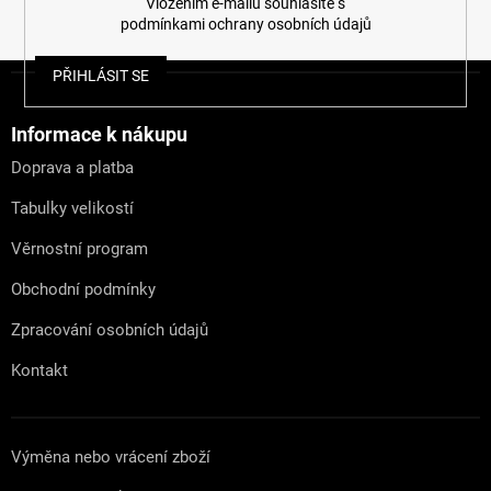
Vložením e-mailu souhlasíte s
podmínkami ochrany osobních údajů
Z
PŘIHLÁSIT SE
á
p
a
Informace k nákupu
t
Doprava a platba
í
Tabulky velikostí
Věrnostní program
Obchodní podmínky
Zpracování osobních údajů
Kontakt
Výměna nebo vrácení zboží