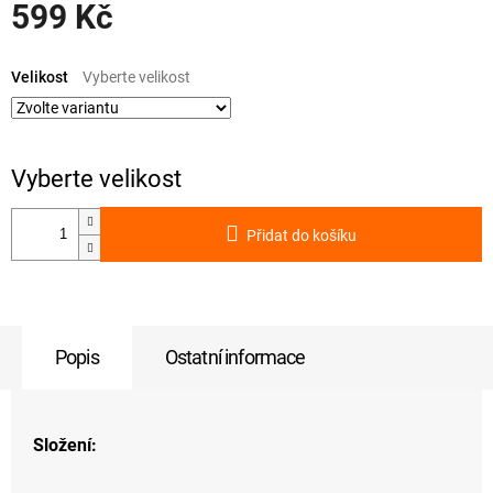
599 Kč
Měrná
cena:
Velikost
Přidat do košíku
Popis
Ostatní informace
Složení: