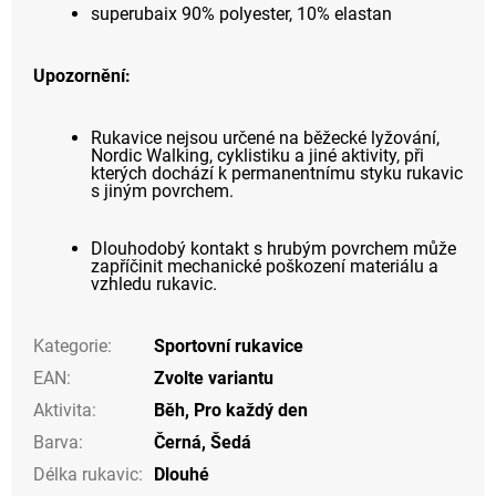
superubaix 90% polyester, 10% elastan
Upozornění:
Rukavice nejsou určené na běžecké lyžování,
Nordic Walking, cyklistiku a jiné aktivity, při
kterých dochází k permanentnímu styku rukavic
s jiným povrchem.
Dlouhodobý kontakt s hrubým povrchem může
zapříčinit mechanické poškození materiálu a
vzhledu rukavic.
Kategorie
:
Sportovní rukavice
EAN
:
Zvolte variantu
Aktivita
:
Běh
,
Pro každý den
Barva
:
Černá
,
Šedá
Délka rukavic
:
Dlouhé