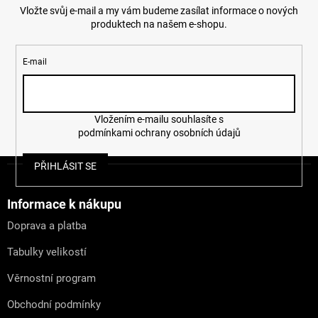
Vložte svůj e-mail a my vám budeme zasílat informace o nových
produktech na našem e-shopu.
E-mail
Vložením e-mailu souhlasíte s
podmínkami ochrany osobních údajů
Z
PŘIHLÁSIT SE
á
p
a
Informace k nákupu
t
Doprava a platba
í
Tabulky velikostí
Věrnostní program
Obchodní podmínky