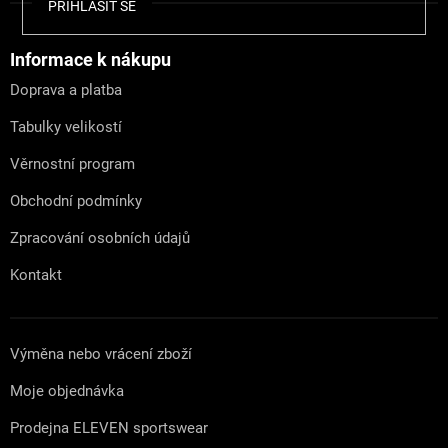
Z
PŘIHLÁSIT SE
á
p
a
Informace k nákupu
t
Doprava a platba
í
Tabulky velikostí
Věrnostní program
Obchodní podmínky
Zpracování osobních údajů
Kontakt
Výměna nebo vrácení zboží
Moje objednávka
Prodejna ELEVEN sportswear