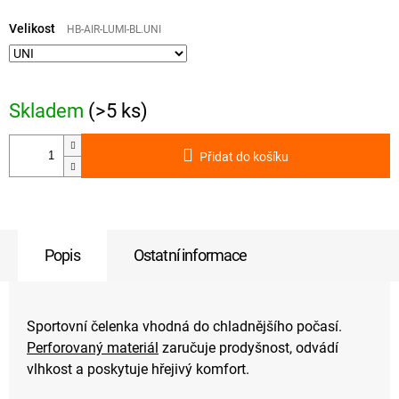
Měrná
cena:
Velikost
HB-AIR-LUMI-BL.UNI
Skladem
(>5 ks)
Přidat do košíku
Popis
Ostatní informace
Sportovní čelenka vhodná do chladnějšího počasí.
Perforovaný materiál
zaručuje prodyšnost, odvádí
vlhkost a poskytuje hřejivý komfort.