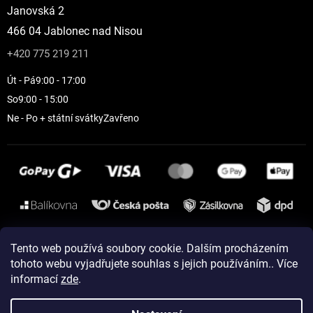
Janovská 2
466 04 Jablonec nad Nisou
+420 775 219 211
Út - Pá
9:00 - 17:00
So
9:00 - 15:00
Ne - Po + státní svátky
Zavřeno
Instagram
Tento web používá soubory cookie. Dalším procházením
tohoto webu vyjadřujete souhlas s jejich používáním.. Více
informací
zde
.
Vytvořil Shoptet