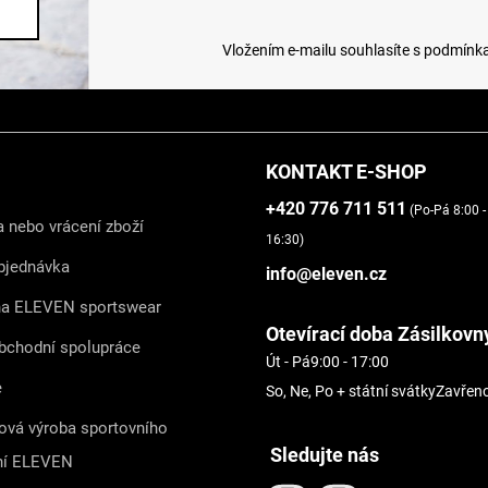
Vložením e-mailu souhlasíte s
podmínka
KONTAKT E-SHOP
+420 776 711 511
(Po-Pá 8:00 -
 nebo vrácení zboží
16:30)
bjednávka
info@eleven.cz
na ELEVEN sportswear
Otevírací doba Zásilkovn
bchodní spolupráce
Út - Pá
9:00 - 17:00
e
So, Ne, Po + státní svátky
Zavřen
ová výroba sportovního
Sledujte nás
ní ELEVEN