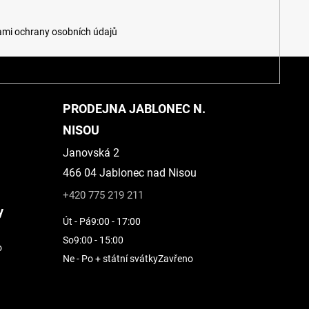
mi ochrany osobních údajů
PRODEJNA JABLONEC N.
NISOU
Janovská 2
466 04 Jablonec nad Nisou
+420 775 219 211
y
Út - Pá
9:00 - 17:00
So
9:00 - 15:00
o
Ne - Po + státní svátky
Zavřeno