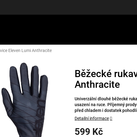
vice Eleven Lumi Anthracite
LUŠENSTVÍ
DÁRKOVÉ POUKAZY
DISCGOLF
SLEVY
Běžecké rukav
Anthracite
Univerzální dlouhé běžecké ruk
usazení na ruce. Příjemný prody
před chladem i dostatek pohodlí
Detailní informace
599 Kč