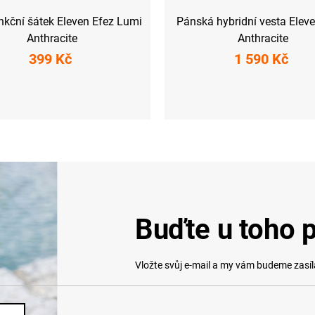
nkční šátek Eleven Efez Lumi
Pánská hybridní vesta Elev
Anthracite
Anthracite
399 Kč
1 590 Kč
UNI
M
Buďte u toho p
Vložte svůj e-mail a my vám budeme zasí