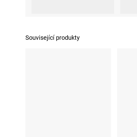
XS
M
L
XL
XXL
Související produkty