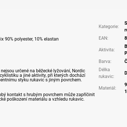
S
Kategorie
:
r
EAN
:
8
ix 90% polyester, 10% elastan
Aktivita
:
P
Barva
:
Č
Délka
 nejsou určené na běžecké lyžování, Nordic
D
yklistiku a jiné aktivity, při kterých dochází
rukavic
:
entnímu styku rukavic s jiným povrchem.
9
Materiál
:
bý kontakt s hrubým povrchem může zapříčinit
ké poškození materiálu a vzhledu rukavic.