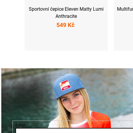
Sportovní čepice Eleven Matty Lumi
Multifu
Anthracite
549 Kč
M
L
E-mail