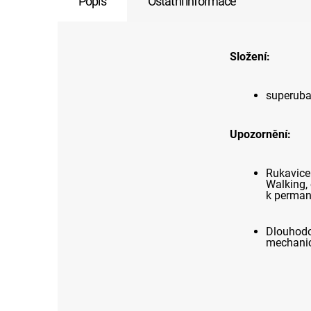
Popis
Ostatní informace
Složení:
superuba
Upozornění:
Rukavice
Walking, c
k perman
Dlouhodo
mechanic