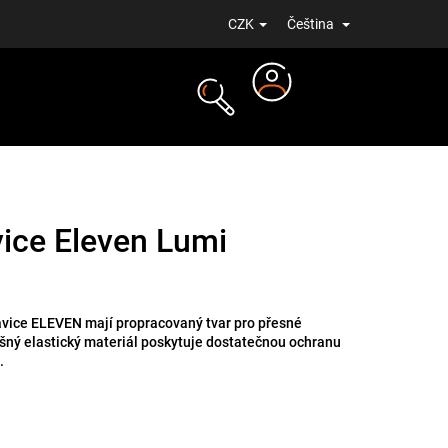
CZK
Čeština
Přihlášení
NOVINKY
ice Eleven Lumi
avice ELEVEN mají propracovaný tvar pro přesné
šný elastický materiál poskytuje dostatečnou ochranu
.