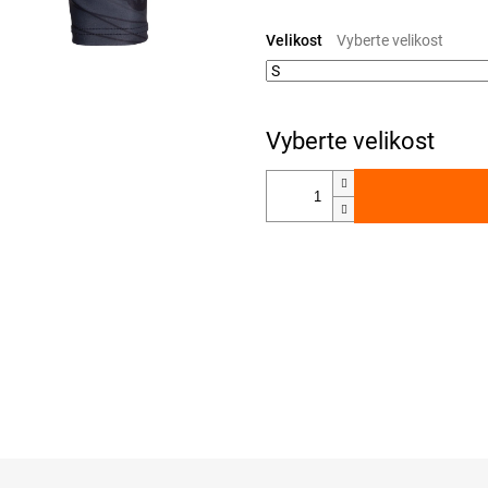
Měrná
cena:
Velikost