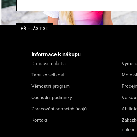
Z
PŘIHLÁSIT SE
á
p
a
t
Informace k nákupu
í
Doprava a platba
Výměna
Tabulky velikostí
Moje o
Věrnostní program
Prodej
Obchodní podmínky
Velkoo
Zpracování osobních údajů
Affiliat
Kontakt
Zakázk
obleče