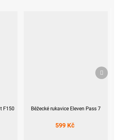
Další
produkt
it F150
Běžecké rukavice Eleven Pass 7
599 Kč