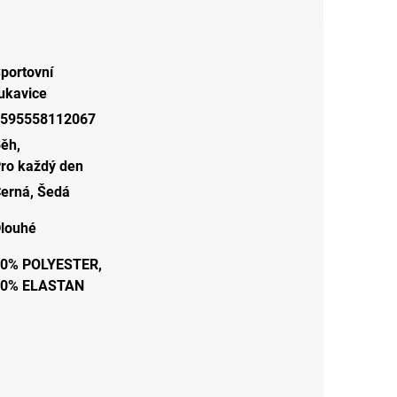
portovní
ukavice
595558112067
Běh
,
ro každý den
erná
,
Šedá
louhé
0% POLYESTER,
10% ELASTAN