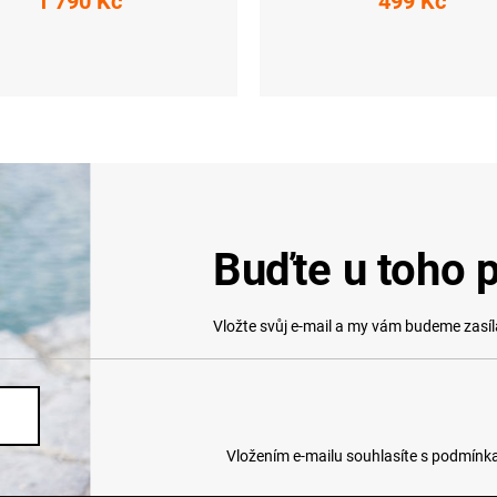
1 790 Kč
499 Kč
M
L
XL
XXL
XXL
Buďte u toho p
Vložte svůj e-mail a my vám budeme zasí
Vložením e-mailu souhlasíte s
podmínka