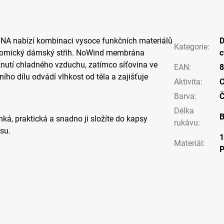
NA nabízí kombinaci vysoce funkčních materiálů
Kategorie
:
tomický dámský střih. NoWind membrána
c
nutí chladného vzduchu, zatímco síťovina ve
EAN
:
8
ího dílu odvádí vlhkost od těla a zajišťuje
Aktivita
:
C
Barva
:
Č
Délka
B
hká, praktická a snadno ji složíte do kapsy
rukávu
:
su.
Materiál
: