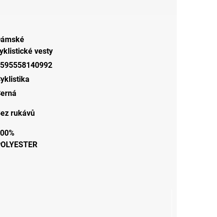
Dámské
yklistické vesty
595558140992
yklistika
erná
ez rukávů
100%
POLYESTER