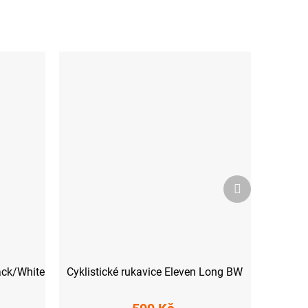
Další
produkt
lack/White
Cyklistické rukavice Eleven Long BW