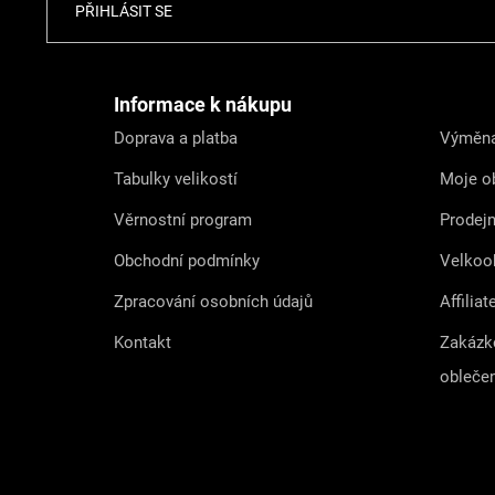
Z
PŘIHLÁSIT SE
á
p
a
t
Informace k nákupu
í
Doprava a platba
Výměna
Tabulky velikostí
Moje o
Věrnostní program
Prodej
Obchodní podmínky
Velkoo
Zpracování osobních údajů
Affiliat
Kontakt
Zakázk
obleče