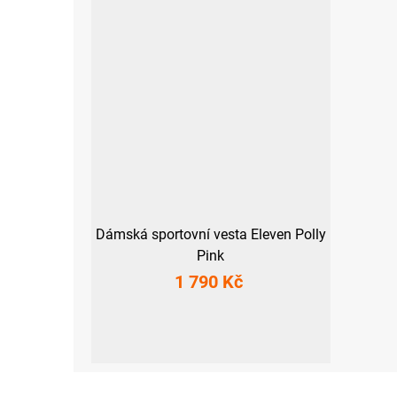
Dámská sportovní vesta Eleven Polly
Pink
1 790 Kč
XS
S
M
L
XL
XXL