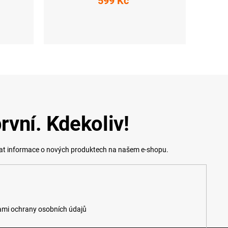
599 Kč
XS
S
L
XXL
rvní. Kdekoliv!
lat informace o nových produktech na našem e-shopu.
mi ochrany osobních údajů