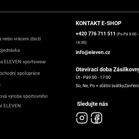
KONTAKT E-SHOP
+420 776 711 511
(Po-Pá 8:00 -
 nebo vrácení zboží
16:30)
bjednávka
info@eleven.cz
na ELEVEN sportswear
Otevírací doba Zásilkovn
bchodní spolupráce
Út - Pá
9:00 - 17:00
e
So, Ne, Po + státní svátky
Zavřen
ová výroba sportovního
Sledujte nás
ní ELEVEN