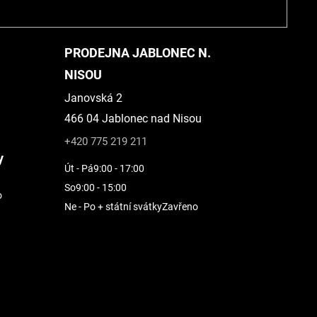
PRODEJNA JABLONEC N.
NISOU
Janovská 2
466 04 Jablonec nad Nisou
+420 775 219 211
y
Út - Pá
9:00 - 17:00
So
9:00 - 15:00
o
Ne - Po + státní svátky
Zavřeno