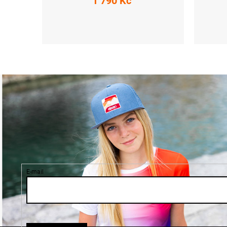
1 790 Kč
XS
S
M
L
XL
XXL
XS
S
E-mail