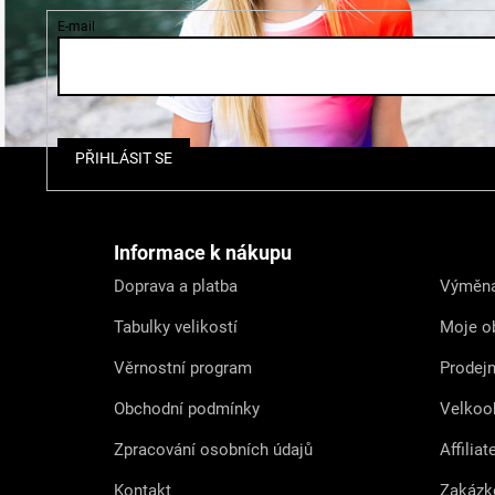
E-mail
Z
PŘIHLÁSIT SE
á
p
a
t
Informace k nákupu
í
Doprava a platba
Výměna
Tabulky velikostí
Moje o
Věrnostní program
Prodej
Obchodní podmínky
Velkoo
Zpracování osobních údajů
Affiliat
Kontakt
Zakázk