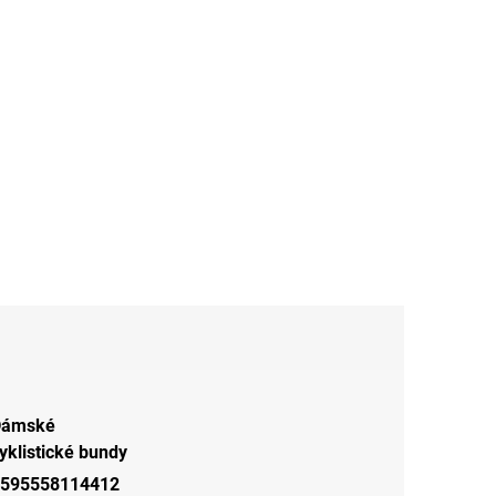
Dámské
yklistické bundy
595558114412