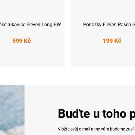
ické rukavice Eleven Long BW
Ponožky Eleven Passo G
599 Kč
199 Kč
S
L
XXL
S (36-38)
M (39-41)
L (42-44)
X
Buďte u toho p
Vložte svůj e-mail a my vám budeme zasí