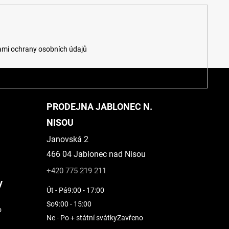
mi ochrany osobních údajů
PRODEJNA JABLONEC N.
NISOU
Janovská 2
466 04 Jablonec nad Nisou
+420 775 219 211
y
Út - Pá
9:00 - 17:00
So
9:00 - 15:00
o
Ne - Po + státní svátky
Zavřeno