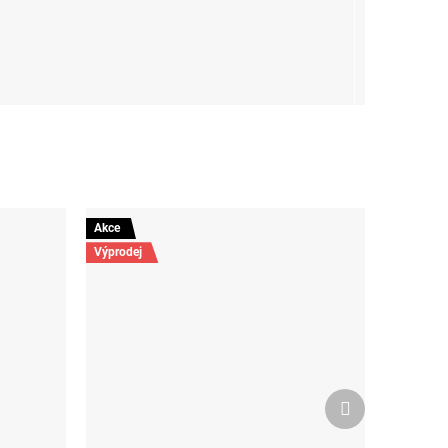
Akce
Výprodej
Další
produkt