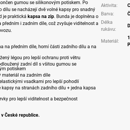
akončen gumou se silikonovým potiskem. Po
Aktivita
:
C
 dílu se nacházejí dvě volné kapsy pro snadný
Barva
:
Č
d je praktická
kapsa na zip
. Bunda je doplněna o
Délka
 předním i zadním díle, což zvyšuje viditelnost a
D
rukávu
:
ovozu.
Materiál
:
na předním díle, horní části zadního dílu a na
žený légou pro lepší ochranu proti větru
odloužený zadní díl s všitou gumou se
vým potiskem
 materiál na zadním díle
elastickými vsadkami pro lepší pohodlí
é kapsy na stranách zadního dílu + jedna kapsa
prvky pro lepší viditelnost a bezpečnost
v České republice.