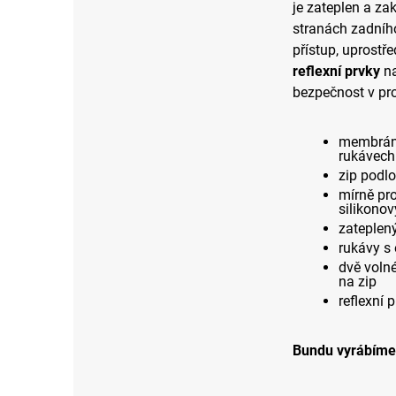
je zateplen a z
stranách zadního
přístup, uprostře
reflexní prvky
na
bezpečnost v pr
membrána 
rukávech
zip podlo
mírně pr
silikono
zateplený
rukávy s 
dvě voln
na zip
reflexní 
Bundu vyrábíme 