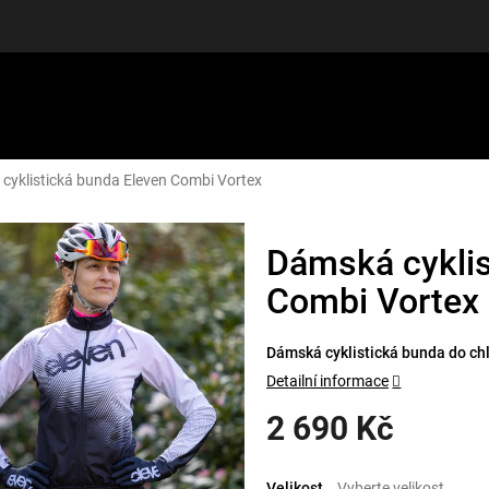
cyklistická bunda Eleven Combi Vortex
LUŠENSTVÍ
DÁRKOVÉ POUKAZY
DISCGOLF
SLEVY
Dámská cyklis
Combi Vortex
Dámská cyklistická bunda do chl
Detailní informace
2 690 Kč
Měrná
cena:
Velikost