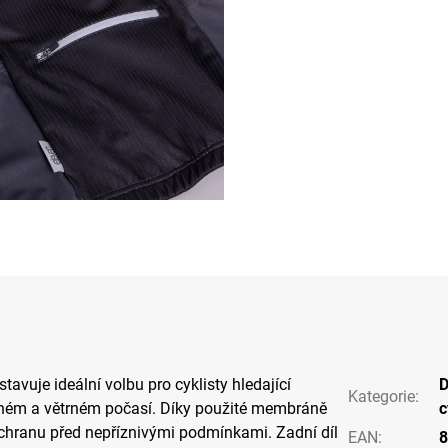
tavuje ideální volbu pro cyklisty hledající
Kategorie
:
ném a větrném počasí. Díky použité membráně
c
ochranu před nepříznivými podmínkami. Zadní díl
EAN
:
8