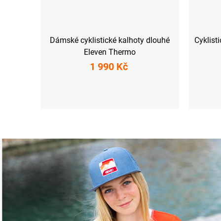
Dámské cyklistické kalhoty dlouhé
Cyklist
Eleven Thermo
1 990 Kč
XS
S
M
L
XL
XXL
XS