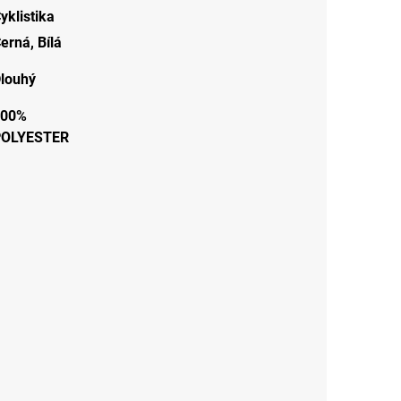
yklistika
erná
,
Bílá
louhý
100%
POLYESTER