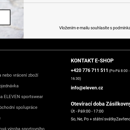
Vložením e-mailu souhlasíte s
podmínka
KONTAKT E-SHOP
+420 776 711 511
(Po-Pá 8:00 -
 nebo vrácení zboží
16:30)
bjednávka
info@eleven.cz
na ELEVEN sportswear
Otevírací doba Zásilkovn
bchodní spolupráce
Út - Pá
9:00 - 17:00
e
So, Ne, Po + státní svátky
Zavřen
ová výroba sportovního