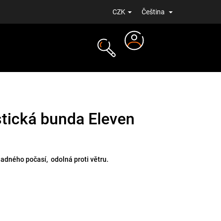
CZK
Čeština
Přihlášení
NOVINKY
tická bunda Eleven
adného počasí, odolná proti větru.