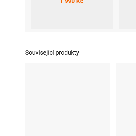
1 990 Kč
XS
S
M
L
XL
XXL
S
Související produkty