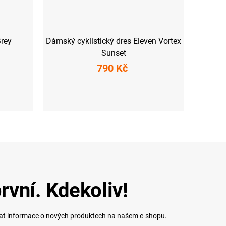
rey
Dámský cyklistický dres Eleven Vortex
Sunset
790 Kč
L (45-47)
XS
S
M
L
XXL
rvní. Kdekoliv!
lat informace o nových produktech na našem e-shopu.