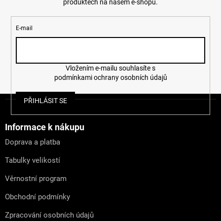
produktech na našem e-shopu.
E-mail
Vložením e-mailu souhlasíte s
podmínkami ochrany osobních údajů
Z
PŘIHLÁSIT SE
á
p
a
Informace k nákupu
t
Doprava a platba
í
Tabulky velikostí
Věrnostní program
Obchodní podmínky
Zpracování osobních údajů