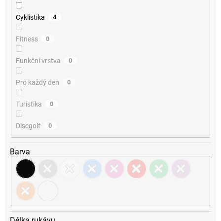
Cyklistika
4
Fitness
0
Funkční vrstva
0
Pro každý den
0
Turistika
0
Discgolf
0
Barva
Délka rukávu