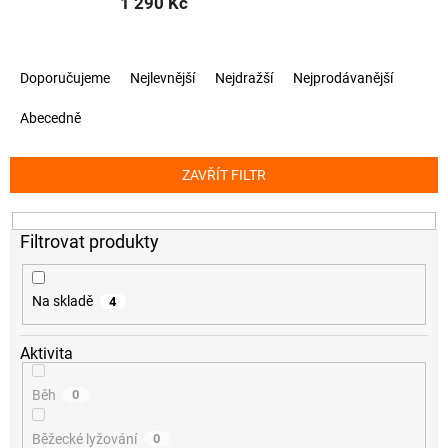
1 290 Kč
Ř
Doporučujeme
Nejlevnější
Nejdražší
Nejprodávanější
a
z
Abecedně
e
n
í
ZAVŘÍT FILTR
p
r
o
d
u
k
Na skladě
4
t
ů
Aktivita
Běh
0
Běžecké lyžování
0