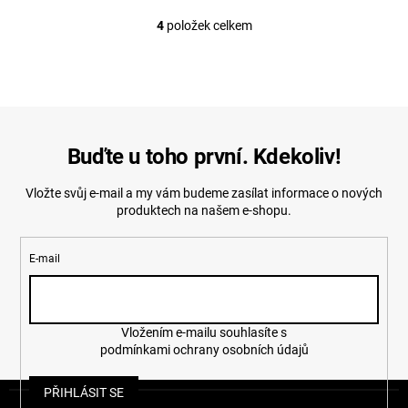
4
položek celkem
O
v
l
á
d
a
c
í
Buďte u toho první. Kdekoliv!
p
r
Vložte svůj e-mail a my vám budeme zasílat informace o nových
v
produktech na našem e-shopu.
k
y
v
E-mail
ý
p
i
s
u
Vložením e-mailu souhlasíte s
podmínkami ochrany osobních údajů
Z
PŘIHLÁSIT SE
á