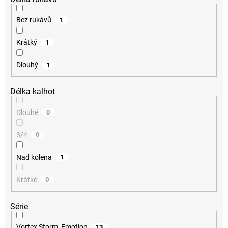
Bez rukávů
1
Krátký
1
Dlouhý
1
Délka kalhot
Dlouhé
0
3/4
0
Nad kolena
1
Krátké
0
Série
Vortex Storm, Emotion
13