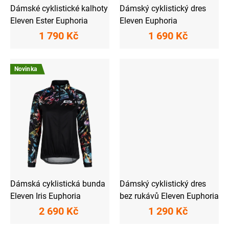
ů
Dámské cyklistické kalhoty
Dámský cyklistický dres
Eleven Ester Euphoria
Eleven Euphoria
1 790 Kč
1 690 Kč
Novinka
Dámská cyklistická bunda
Dámský cyklistický dres
Eleven Iris Euphoria
bez rukávů Eleven Euphoria
2 690 Kč
1 290 Kč