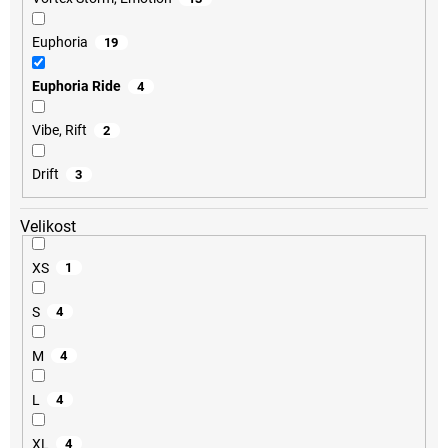
Euphoria
19
Euphoria Ride
4
Vibe, Rift
2
Drift
3
Velikost
XS
1
S
4
M
4
L
4
XL
4