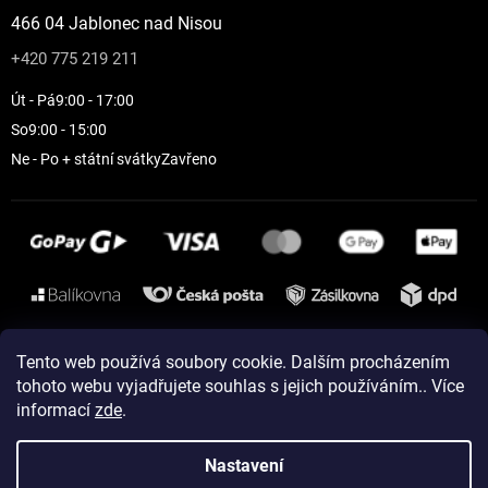
466 04 Jablonec nad Nisou
+420 775 219 211
Út - Pá
9:00 - 17:00
So
9:00 - 15:00
Ne - Po + státní svátky
Zavřeno
Instagram
Tento web používá soubory cookie. Dalším procházením
tohoto webu vyjadřujete souhlas s jejich používáním.. Více
informací
zde
.
Vytvořil Shoptet
Nastavení