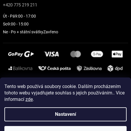
+420 775 219 211
Út - Pá
9:00 - 17:00
So
9:00 - 15:00
Ne - Po + státní svátky
Zavřeno
Instagram
Tento web používá soubory cookie. Dalším procházením
tohoto webu vyjadřujete souhlas s jejich používáním.. Více
informací
zde
.
Vytvořil Shoptet
Nastavení
Copyright 2026
ELEVEN sportswear
. Všechna práva vyhrazena.