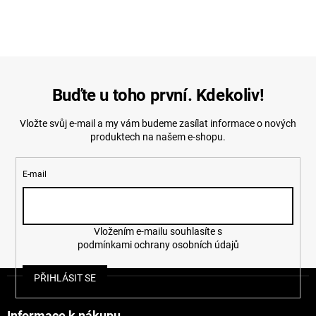
Buďte u toho první. Kdekoliv!
Vložte svůj e-mail a my vám budeme zasílat informace o nových
produktech na našem e-shopu.
E-mail
Vložením e-mailu souhlasíte s
podmínkami ochrany osobních údajů
Z
PŘIHLÁSIT SE
á
p
Informace k nákupu