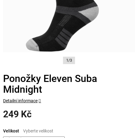
1/3
Ponožky Eleven Suba
Midnight
Detailní informace
249 Kč
Měrná
cena:
Velikost