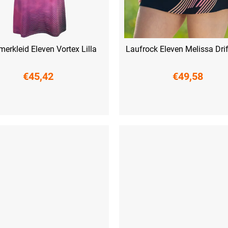
erkleid Eleven Vortex Lilla
Laufrock Eleven Melissa Drif
€45,42
€49,58
M
L
XL
XXL
S
M
L
XL
XXL