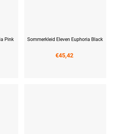
ia Pink
Sommerkleid Eleven Euphoria Black
€45,42
XS
S
M
L
XL
XXL