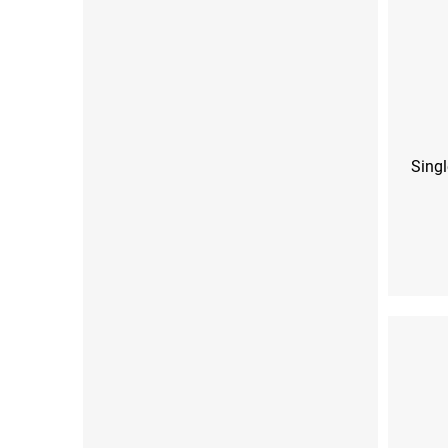
Singl
XS
S