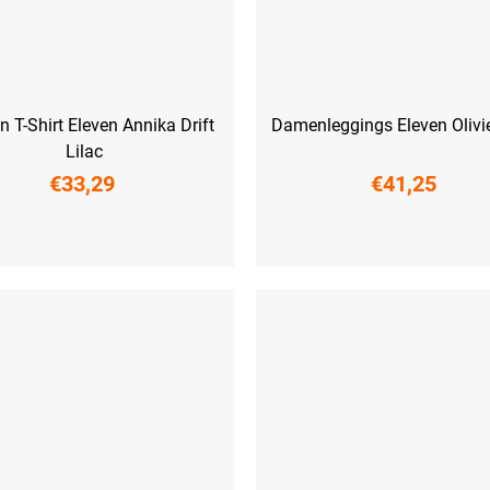
 T-Shirt Eleven Annika Drift
Damenleggings Eleven Olivi
Lilac
€33,29
€41,25
M
L
XL
XXL
S
M
L
XL
XXL