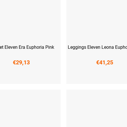
et Eleven Era Euphoria Pink
Leggings Eleven Leona Eupho
€29,13
€41,25
M
L
XL
XXL
XS
S
M
L
XL
XXL