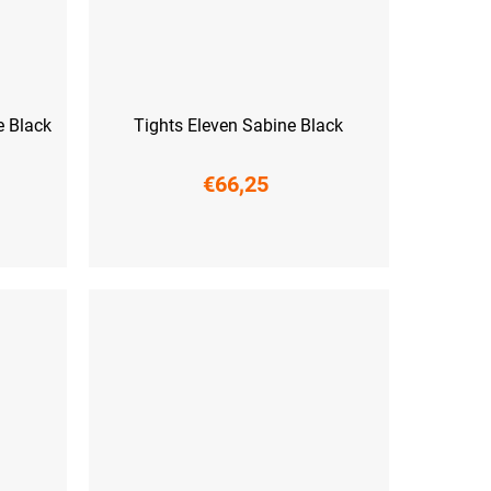
e Black
Tights Eleven Sabine Black
€66,25
XS
S
M
L
XL
XXL