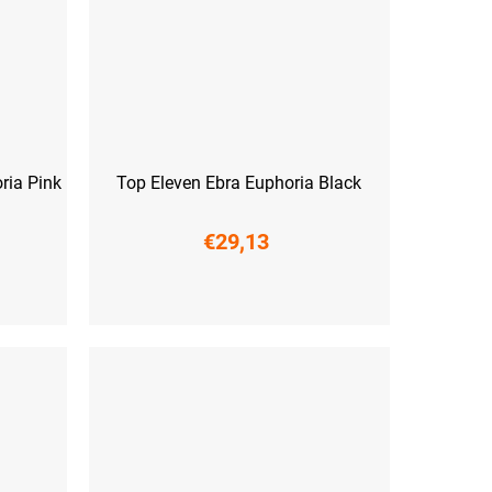
ria Pink
Top Eleven Ebra Euphoria Black
€29,13
XS
S
M
L
XL
XXL