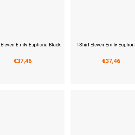
t Eleven Emily Euphoria Black
T-Shirt Eleven Emily Euphor
€37,46
€37,46
L
XL
XXL
S
M
L
XL
XXL