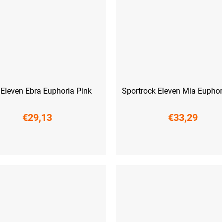
Eleven Ebra Euphoria Pink
Sportrock Eleven Mia Euphor
€29,13
€33,29
M
L
XL
XXL
XS
S
M
L
XL
XXL