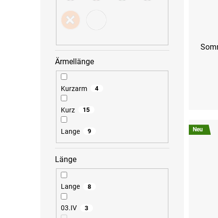
d
n
u
g
k
t
e
Somm
Ärmellänge
Kurzarm
4
XS
S
Kurz
15
Neu
Lange
9
Länge
Lange
8
03.IV
3