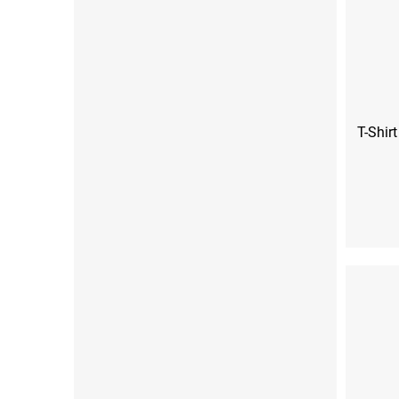
T-Shir
S
M