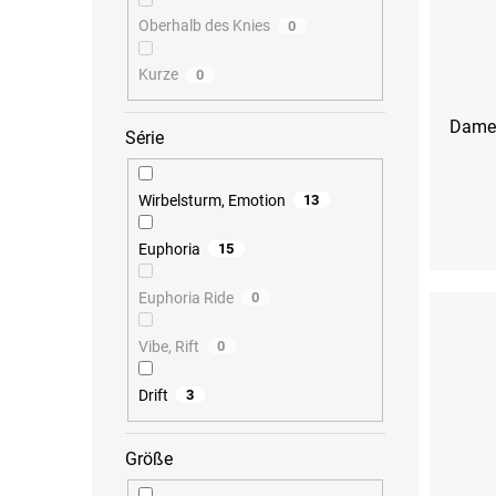
Oberhalb des Knies
0
Kurze
0
Damen
Série
Wirbelsturm, Emotion
13
XS
S
Euphoria
15
Euphoria Ride
0
Vibe, Rift
0
Drift
3
Größe