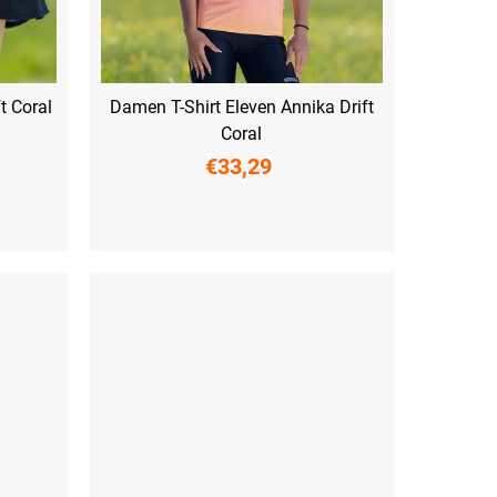
t Coral
Damen T-Shirt Eleven Annika Drift
Coral
€33,29
XS
S
M
L
XL
XXL