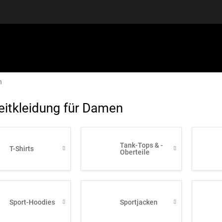
n
SPORTAUSRÜSTUNG
GUTSCHEINE
DISCGOLF
S
eitkleidung für Damen
Tank-Tops & -
T-Shirts
Oberteile
Sport-Hoodies
Sportjacken