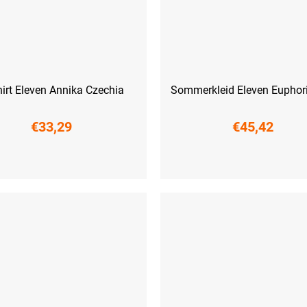
hirt Eleven Annika Czechia
Sommerkleid Eleven Euphor
€33,29
€45,42
L
XL
XXL
XS
S
M
L
XL