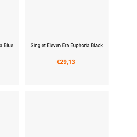
ia Blue
Singlet Eleven Era Euphoria Black
€29,13
XS
S
M
L
XL
XXL