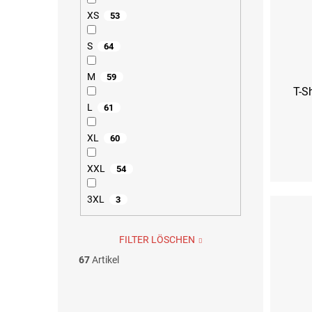
XS
53
S
64
M
59
T-S
L
61
XL
60
S
M
XXL
54
3XL
3
FILTER LÖSCHEN
67
Artikel