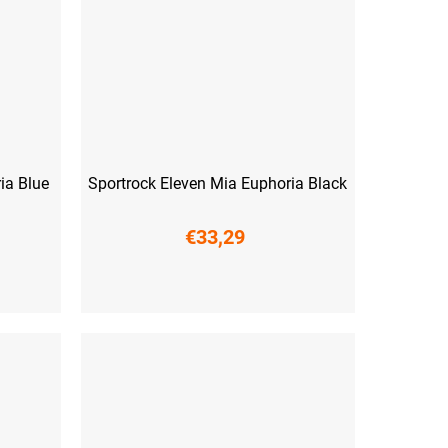
ia Blue
Sportrock Eleven Mia Euphoria Black
€33,29
XS
S
M
L
XL
XXL