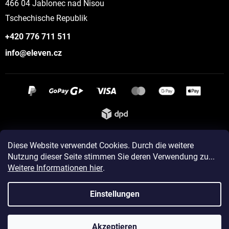
466 04 Jablonec nad Nisou
Tschechische Republik
+420 776 711 511
info@eleven.cz
Instagram
Diese Website verwendet Cookies. Durch die weitere
Nutzung dieser Seite stimmen Sie deren Verwendung zu...
Weitere Informationen hier
.
Erstellt von Shoptet
Einstellungen
Copyright 2026
ELEVEN sportswear
. Alle Rechte vorbehalten.
Akzeptieren