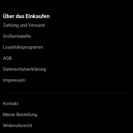
u
ß
z
Über das Einkaufen
e
Zahlung und Versand
i
l
Größentabelle
e
Loyalitätsprogramm
AGB
Datenschutzerklärung
Impressum
Kontakt
Meine Bestellung
Widerrufsrecht