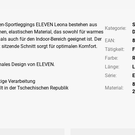
en-Sportleggings ELEVEN Leona bestehen aus
S
Kategorie
:
n, elastischen Material, das sowohl für warmes
als auch für den Indoor-Bereich geeignet ist. Der
EAN
:
8
 sitzende Schnitt sorgt für optimalen Komfort.
Tätigkeit
:
F
Farbe
:
R
ginales Design von ELEVEN.
Länge
:
L
Série
:
E
ige Verarbeitung
8
lt in der Tschechischen Republik
Material: