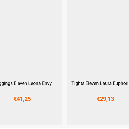
ggings Eleven Leona Envy
Tights Eleven Laura Euphori
€41,25
€29,13
M
L
XL
XXL
XS
S
M
L
XL