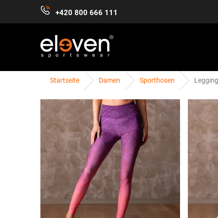
Zum
+420 800 666 111
Inhalt
springen
Startseite
Damen
Sporthosen
Legging
DAMEN
HERREN
KINDER
ZUBEHÖR