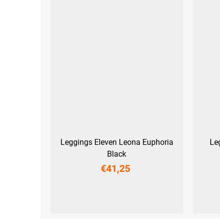
Leggings Eleven Leona Euphoria
Le
Black
€41,25
XS
S
M
L
XL
XXL
XS
S