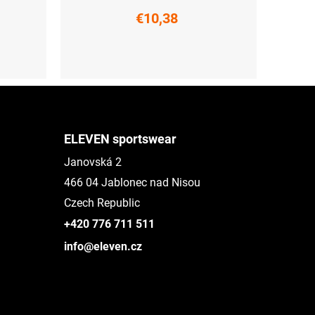
€10,38
L-XL (42 - 45)
ELEVEN sportswear
Janovská 2
466 04 Jablonec nad Nisou
Czech Republic
+420 776 711 511
info@eleven.cz