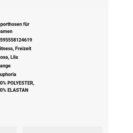
porthosen für
Damen
595558124619
itness
,
Freizeit
osa
,
Lila
ange
uphoria
0% POLYESTER,
20% ELASTAN