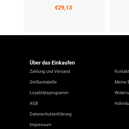
€29,13
XS
S
M
L
XL
XXL
XS
S
F
u
ß
z
e
Über das Einkaufen
i
l
Zahlung und Versand
Kontak
e
Größentabelle
Meine B
Loyalitätsprogramm
Widerru
AGB
Individ
Datenschutzerklärung
Impressum