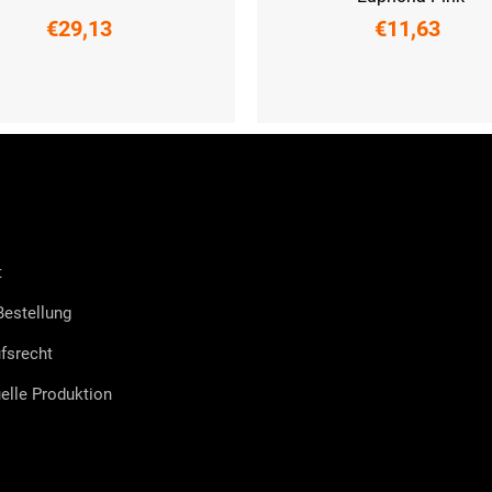
€29,13
€11,63
M
L
XL
XXL
UNI
t
estellung
fsrecht
uelle Produktion