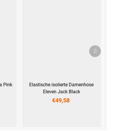
Nächstes
Produkt
a Pink
Elastische isolierte Damenhose
Eleven Jack Black
€49,58
S
M
L
XL
XXL