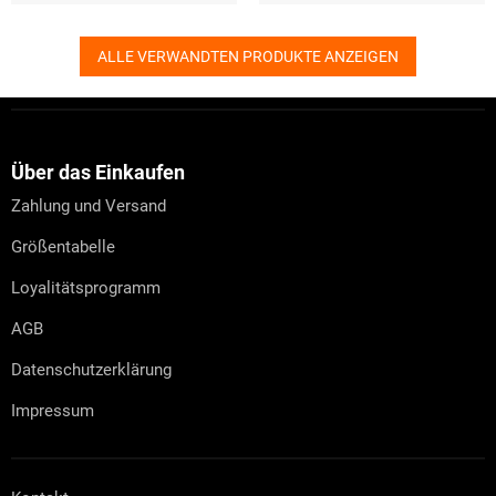
ALLE VERWANDTEN PRODUKTE ANZEIGEN
F
u
ß
z
Über das Einkaufen
e
Zahlung und Versand
i
l
Größentabelle
e
Loyalitätsprogramm
AGB
Datenschutzerklärung
Impressum