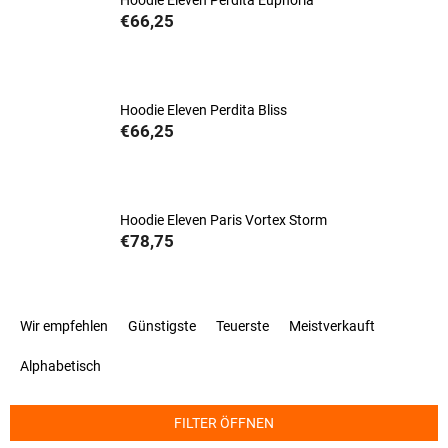
Hoodie Eleven Perdita Euphoria
€66,25
Hoodie Eleven Perdita Bliss
€66,25
Hoodie Eleven Paris Vortex Storm
€78,75
P
Wir empfehlen
Günstigste
Teuerste
Meistverkauft
r
o
Alphabetisch
d
u
k
FILTER ÖFFNEN
t