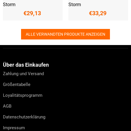
Storm
Storm
€29,13
€33,29
ALLE VERWANDTEN PRODUKTE ANZEIGEN
F
u
ß
z
Über das Einkaufen
e
Zahlung und Versand
i
l
Größentabelle
e
Loyalitätsprogramm
AGB
Datenschutzerklärung
Impressum