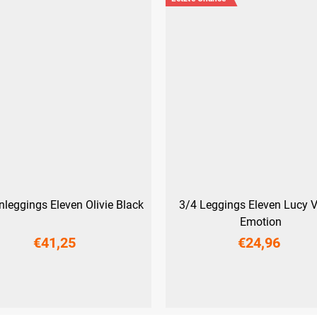
leggings Eleven Olivie Black
3/4 Leggings Eleven Lucy V
Emotion
€41,25
€24,96
L
XL
XXL
S
L
XL
XXL