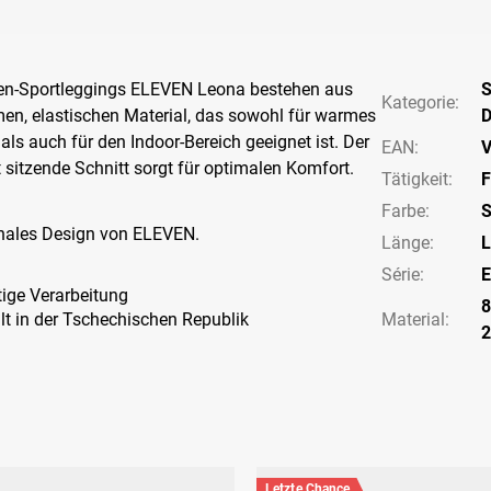
en-Sportleggings ELEVEN Leona bestehen aus
S
Kategorie
:
n, elastischen Material, das sowohl für warmes
als auch für den Indoor-Bereich geeignet ist. Der
EAN
:
V
 sitzende Schnitt sorgt für optimalen Komfort.
Tätigkeit
:
F
Farbe
:
S
ginales Design von ELEVEN.
Länge
:
L
Série
:
E
ige Verarbeitung
8
lt in der Tschechischen Republik
Material:
Letzte Chance