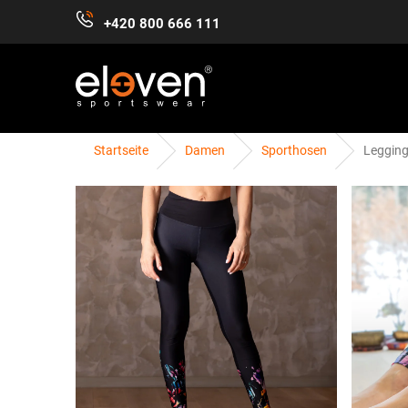
Zum
+420 800 666 111
Inhalt
springen
Startseite
Damen
Sporthosen
Legging
DAMEN
HERREN
KINDER
ZUBEHÖR