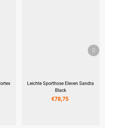
Nächstes
Produkt
ortex
Leichte Sporthose Eleven Sandra
Black
€78,75
XS
S
M
L
XL
XXL