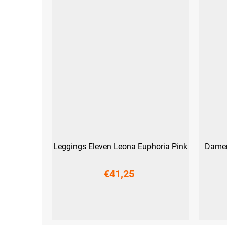
Leggings Eleven Leona Euphoria Pink
Damen
€41,25
XS
S
M
L
XL
XXL
S
M