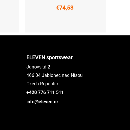
€74,58
XS
S
M
L
XL
XXL
ELEVEN sportswear
Janovská 2
466 04 Jablonec nad Nisou
Czech Republic
+420 776 711 511
info@eleven.cz