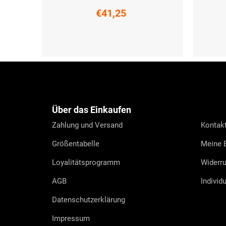
€41,25
XS
S
M
L
XL
XXL
XS
S
F
u
ß
z
e
Über das Einkaufen
i
l
Zahlung und Versand
Kontak
e
Größentabelle
Meine B
Loyalitätsprogramm
Widerru
AGB
Individ
Datenschutzerklärung
Impressum