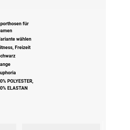
porthosen für
Damen
ariante wählen
itness
,
Freizeit
chwarz
ange
uphoria
0% POLYESTER,
20% ELASTAN