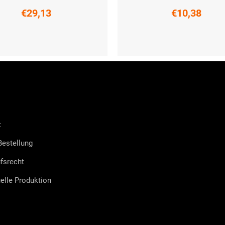
€29,13
€10,38
M
L
XL
XXL
L-XL (42 - 45)
t
estellung
fsrecht
uelle Produktion