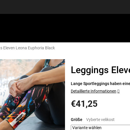
s Eleven Leona Euphoria Black
SPORTAUSRÜSTUNG
GUTSCHEINE
DISCGOLF
S
Leggings Elev
Lange Sportleggings haben eine
Detaillierte Informationen
€41,25
Verkaufspreis:
Größe