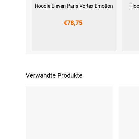
Hoodie Eleven Paris Vortex Emotion
Hoo
€78,75
XS
S
M
L
XL
XXL
XS
S
Verwandte Produkte