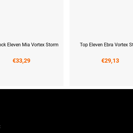
ock Eleven Mia Vortex Storm
Top Eleven Ebra Vortex 
€33,29
€29,13
M
L
XL
XXL
XS
S
M
L
XL
XXL
t