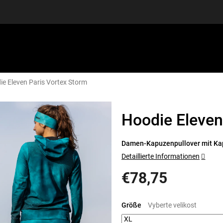
ie Eleven Paris Vortex Storm
SPORTAUSRÜSTUNG
GUTSCHEINE
DISCGOLF
S
Hoodie Eleven
Damen-Kapuzenpullover mit Kap
Detaillierte Informationen
€78,75
Verkaufspreis:
Größe