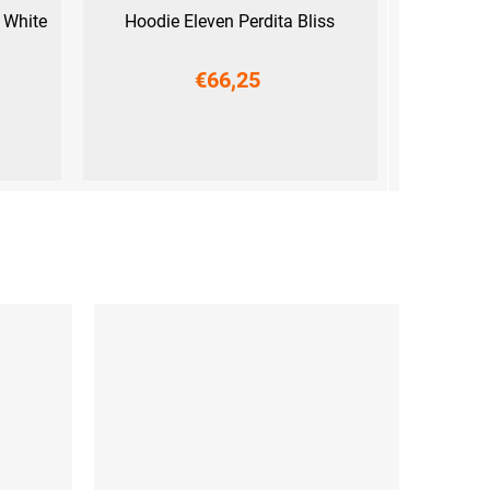
 White
Hoodie Eleven Perdita Bliss
€66,25
XS
S
M
L
XL
XXL