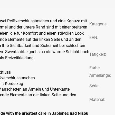
zwei Reißverschlusstaschen und eine Kapuze mit
Kategorie
:
rmel und der untere Rand sind mit einer breiteren
hen, die für Komfort und einen stilvollen Look
EAN
:
rende Elemente auf der linken Seite und an den
Ihre Sichtbarkeit und Sicherheit bei schlechten
en. Sweatshirt
eignet sich als warme Schicht nach
Tätigkeit
:
ls Freizeitkleidung.
Farbe
:
chluss
Ärmellänge
:
ßverschlusstaschen
it Kordelzug
Série
:
 Manschetten an Ärmeln und Unterkante
rende Elemente an der linken Seite und den
Material:
de with the greatest care in Jablonec nad Nisou