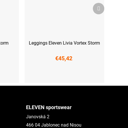
Nächstes
Produkt
Storm
Leggings Eleven Livia Vortex Storm
€45,42
XS
S
M
L
XL
XXL
ELEVEN sportswear
Janovská 2
466 04 Jablonec nad Nisou