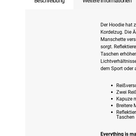
Beschreibung
Weitere Informationen
Der Hoodie hat 
Kordelzug. Die Ä
Manschette verse
sorgt. Reflektie
Taschen erhöhen 
Lichtverhältniss
dem Sport oder a
Reißvers
Zwei Rei
Kapuze m
Breitere
Reflektie
Taschen
Everything is ma