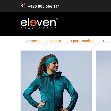
Zum
+420 800 666 111
Inhalt
springen
Startseite
Damen
Sport-Hoodies
Hood
DAMEN
HERREN
KINDER
ZUBEHÖR