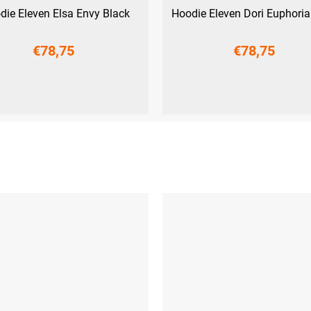
die Eleven Elsa Envy Black
Hoodie Eleven Dori Euphoria
€78,75
€78,75
M
L
XL
XXL
XS
S
M
L
XL
XXL