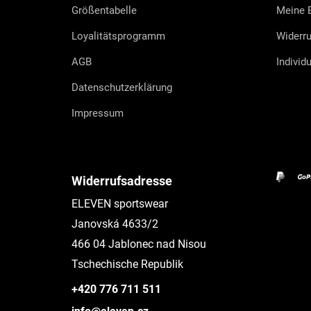
e
Größentabelle
Meine B
Loyalitätsprogramm
Widerru
AGB
Individ
Datenschutzerklärung
Impressum
Widerrufsadresse
ELEVEN sportswear
Janovská 4633/2
466 04 Jablonec nad Nisou
Tschechische Republik
+420 776 711 511