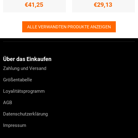
€41,25
€29,13
ALLE VERWANDTEN PRODUKTE ANZEIGEN
F
u
ß
z
Über das Einkaufen
e
Zahlung und Versand
i
l
Größentabelle
e
Loyalitätsprogramm
AGB
Datenschutzerklärung
Impressum