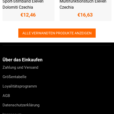
Sport-Stirnband Eleven
Multifunktionstuch Eleven
Dolomiti Czechia
Czechia
€12,46
€16,63
ALLE VERWANDTEN PRODUKTE ANZEIGEN
F
u
ß
z
Über das Einkaufen
e
Zahlung und Versand
i
l
Größentabelle
e
Loyalitätsprogramm
AGB
Datenschutzerklärung