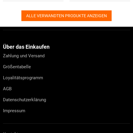
ALLE VERWANDTEN PRODUKTE ANZEIGEN
F
u
ß
z
Über das Einkaufen
e
Zahlung und Versand
i
l
Größentabelle
e
Loyalitätsprogramm
AGB
Datenschutzerklärung
Impressum