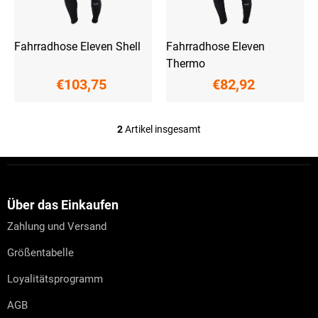
r
o
d
u
Fahrradhose Eleven Shell
Fahrradhose Eleven
k
Thermo
t
€103,75
€82,92
e
2
Artikel insgesamt
S
t
e
F
u
u
e
ß
r
z
Über das Einkaufen
e
e
l
Zahlung und Versand
i
e
l
m
Größentabelle
e
e
n
Loyalitätsprogramm
t
e
AGB
d