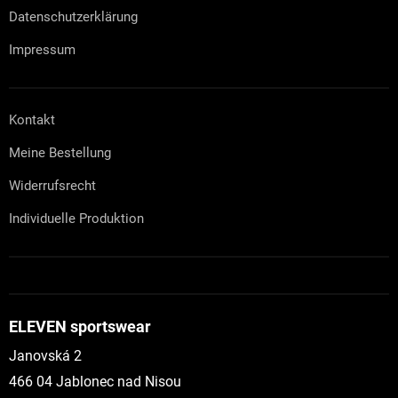
e
Datenschutzerklärung
r
L
Impressum
i
s
t
e
Kontakt
Meine Bestellung
Widerrufsrecht
Individuelle Produktion
ELEVEN sportswear
Janovská 2
466 04 Jablonec nad Nisou