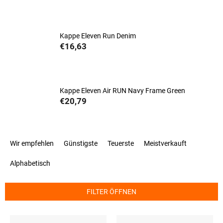
Kappe Eleven Run Denim
€16,63
Kappe Eleven Air RUN Navy Frame Green
€20,79
P
Wir empfehlen
Günstigste
Teuerste
Meistverkauft
r
o
Alphabetisch
d
u
k
FILTER ÖFFNEN
t
s
L
o