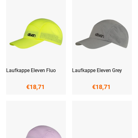
i
r
s
t
t
i
e
e
d
r
e
u
r
n
P
g
r
o
d
u
Laufkappe Eleven Fluo
Laufkappe Eleven Grey
k
t
€18,71
€18,71
e