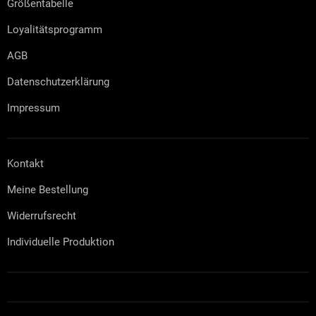
t
Größentabelle
e
e
d
Loyalitätsprogramm
e
r
AGB
L
i
Datenschutzerklärung
s
t
Impressum
e
Kontakt
Meine Bestellung
Widerrufsrecht
Individuelle Produktion