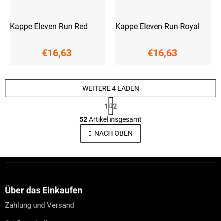
Kappe Eleven Run Red
Kappe Eleven Run Royal
€16,63
€16,63
WEITERE 4 LADEN
P
1
2
a
S
g
52
Artikel insgesamt
t
i
e
n
NACH OBEN
i
u
e
e
r
r
F
u
e
u
n
l
g
ß
e
z
Über das Einkaufen
m
e
e
Zahlung und Versand
i
n
l