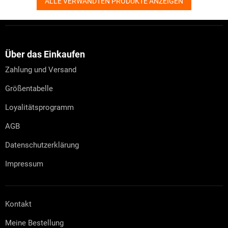
ALLE VERWANDTEN PRODUKTE ANZEIGEN
F
u
ß
z
Über das Einkaufen
e
Zahlung und Versand
i
l
Größentabelle
e
Loyalitätsprogramm
AGB
Datenschutzerklärung
Impressum
Kontakt
Meine Bestellung