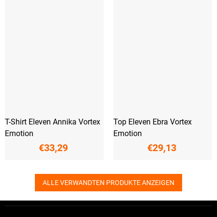
T-Shirt Eleven Annika Vortex
Top Eleven Ebra Vortex
Emotion
Emotion
€33,29
€29,13
ALLE VERWANDTEN PRODUKTE ANZEIGEN
F
u