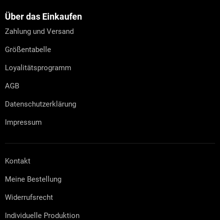
ß
z
Über das Einkaufen
e
Zahlung und Versand
i
l
Größentabelle
e
Loyalitätsprogramm
AGB
Datenschutzerklärung
Impressum
Kontakt
Meine Bestellung
Widerrufsrecht
Individuelle Produktion