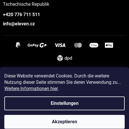
Tschechische Republik
+420 776 711 511
info@eleven.cz
Instagram
Diese Website verwendet Cookies. Durch die weitere
Nutzung dieser Seite stimmen Sie deren Verwendung zu...
Weitere Informationen hier
.
Erstellt von Shoptet
Einstellungen
Copyright 2026
ELEVEN sportswear
. Alle Rechte vorbehalten.
Akzeptieren
Cookie-Einstellungen ändern