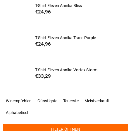
T-Shirt Eleven Annika Bliss
€24,96
T-Shirt Eleven Annika Trace Purple
€24,96
T-Shirt Eleven Annika Vortex Storm
€33,29
P
Wir empfehlen
Günstigste
Teuerste
Meistverkauft
r
o
Alphabetisch
d
u
k
FILTER ÖFFNEN