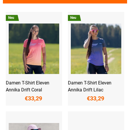
t
s
L
o
i
r
Neu
Neu
s
t
t
i
e
e
d
r
e
u
r
n
P
g
r
o
d
u
Damen T-Shirt Eleven
Damen T-Shirt Eleven
k
Annika Drift Coral
Annika Drift Lilac
t
€33,29
€33,29
e