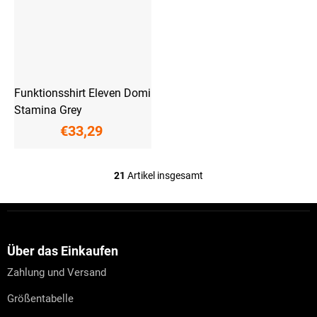
Funktionsshirt Eleven Domi
Stamina Grey
€33,29
21
Artikel insgesamt
S
t
e
F
u
u
e
ß
r
z
Über das Einkaufen
e
e
l
Zahlung und Versand
i
e
l
m
Größentabelle
e
e