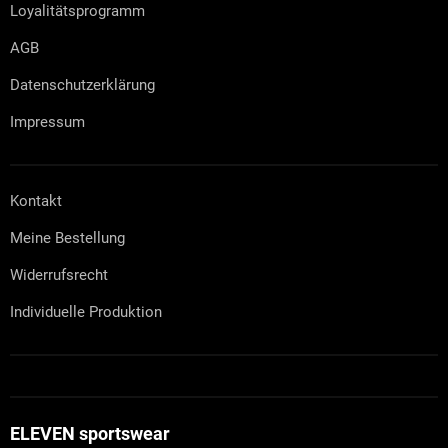
n
Loyalitätsprogramm
t
e
AGB
d
e
Datenschutzerklärung
r
L
Impressum
i
s
t
e
Kontakt
Meine Bestellung
Widerrufsrecht
Individuelle Produktion
ELEVEN sportswear