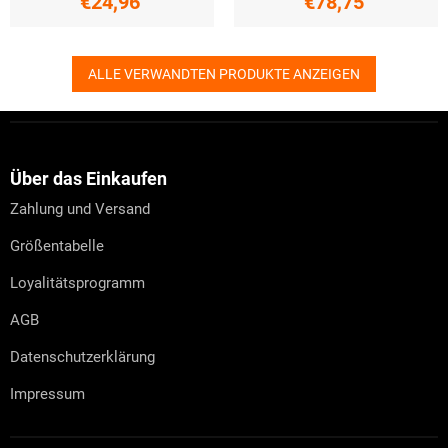
€24,96
€78,75
ALLE VERWANDTEN PRODUKTE ANZEIGEN
F
u
ß
z
Über das Einkaufen
e
Zahlung und Versand
i
l
Größentabelle
e
Loyalitätsprogramm
AGB
Datenschutzerklärung
Impressum