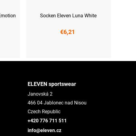
Emotion
Socken Eleven Luna White
€6,21
L (42-44)
XL (45-47)
ELEVEN sportswear
Janovská 2
466 04 Jablonec nad Nisou
Czech Republic
+420 776 711 511
info@eleven.cz