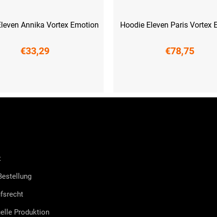
 Eleven Annika Vortex Emotion
Hoodie Eleven Paris Vortex 
€33,29
€78,75
M
L
XL
XXL
XS
S
M
L
XL
XXL
t
estellung
fsrecht
uelle Produktion