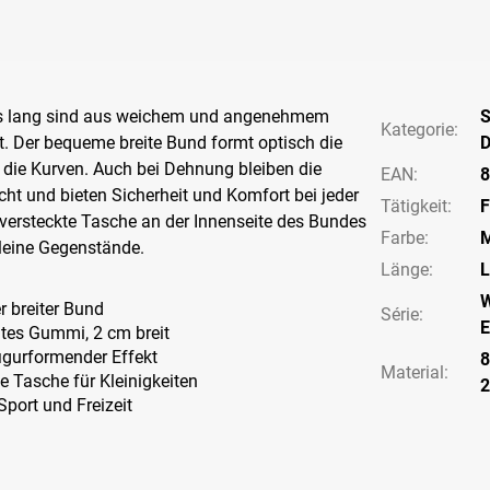
 lang sind aus weichem und angenehmem
S
Kategorie
:
gt. Der bequeme breite Bund formt optisch die
 die Kurven. Auch bei Dehnung bleiben die
EAN
:
8
cht und bieten Sicherheit und Komfort bei jeder
Tätigkeit
:
F
versteckte Tasche an der Innenseite des Bundes
Farbe
:
M
 kleine Gegenstände.
Länge
:
L
W
 breiter Bund
Série
:
E
tes Gummi, 2 cm breit
igurformender Effekt
8
Material:
e Tasche für Kleinigkeiten
 Sport und Freizeit