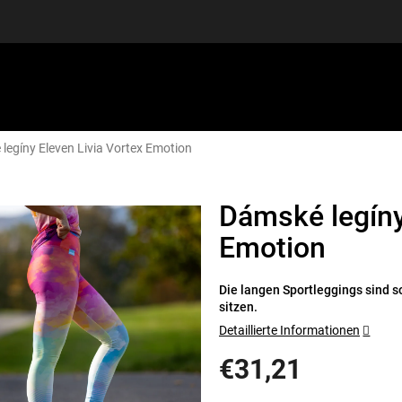
legíny Eleven Livia Vortex Emotion
SPORTAUSRÜSTUNG
GUTSCHEINE
DISCGOLF
S
Dámské legíny
Emotion
Die langen Sportleggings sind so
sitzen.
Detaillierte Informationen
€31,21
Verkaufspreis: