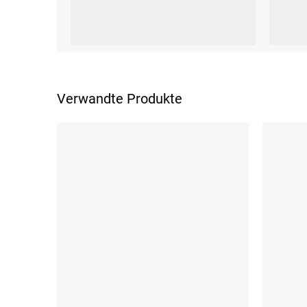
S
L
XL
XXL
XS
S
Verwandte Produkte