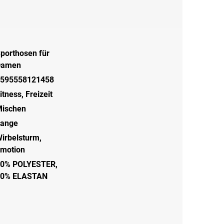
porthosen für
Damen
595558121458
itness
,
Freizeit
ischen
ange
irbelsturm,
motion
0% POLYESTER,
20% ELASTAN