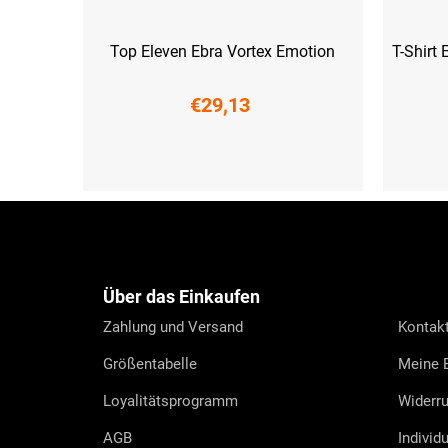
Top Eleven Ebra Vortex Emotion
T-Shirt
€29,13
XS
S
M
L
XL
XXL
XS
S
F
u
ß
z
e
Über das Einkaufen
i
l
Zahlung und Versand
Kontak
e
Größentabelle
Meine B
Loyalitätsprogramm
Widerru
AGB
Individ