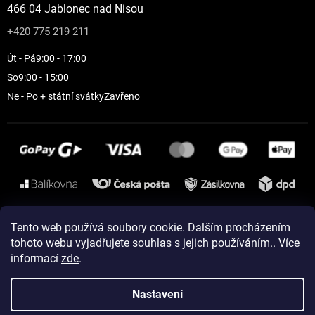
466 04 Jablonec nad Nisou
+420 775 219 211
Út - Pá
9:00 - 17:00
So
9:00 - 15:00
Ne - Po + státní svátky
Zavřeno
Instagram
Tento web používá soubory cookie. Dalším procházením
tohoto webu vyjadřujete souhlas s jejich používáním.. Více
informací
zde
.
Vytvořil Shoptet
Nastavení