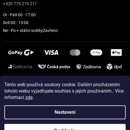
+420 775 219 211
Út - Pá
9:00 - 17:00
So
9:00 - 15:00
Ne - Po + státní svátky
Zavřeno
Instagram
Tento web používá soubory cookie. Dalším procházením
tohoto webu vyjadřujete souhlas s jejich používáním.. Více
informací
zde
.
Vytvořil Shoptet
Nastavení
Copyright 2026
ELEVEN sportswear
. Všechna práva vyhrazena.