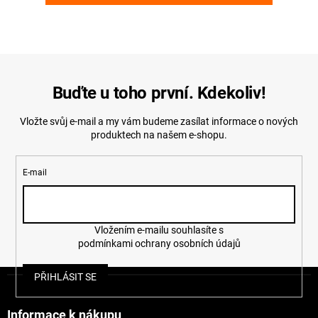
Buďte u toho první. Kdekoliv!
Vložte svůj e-mail a my vám budeme zasílat informace o nových
produktech na našem e-shopu.
E-mail
Vložením e-mailu souhlasíte s
podmínkami ochrany osobních údajů
Z
PŘIHLÁSIT SE
á
p
a
Informace k nákupu