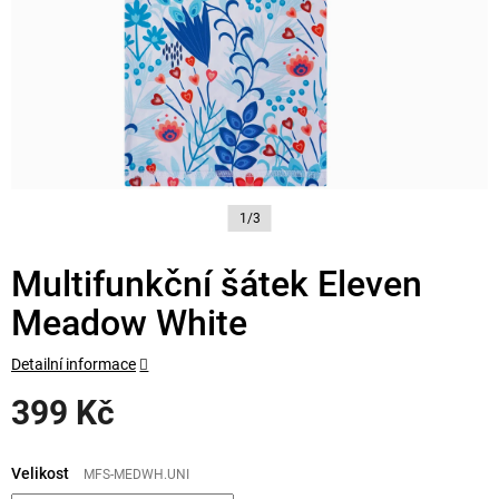
1/3
Multifunkční šátek Eleven
Meadow White
Detailní informace
399 Kč
Měrná
cena:
Velikost
MFS-MEDWH.UNI