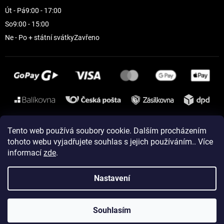
Út - Pá
9:00 - 17:00
So
9:00 - 15:00
Ne - Po + státní svátky
Zavřeno
Instagram
Tento web používá soubory cookie. Dalším procházením
tohoto webu vyjadřujete souhlas s jejich používáním.. Více
informací
zde
.
Vytvořil Shoptet
Nastavení
Copyright 2026
ELEVEN sportswear
. Všechna práva vyhrazena.
Souhlasím
Upravit nastavení cookies