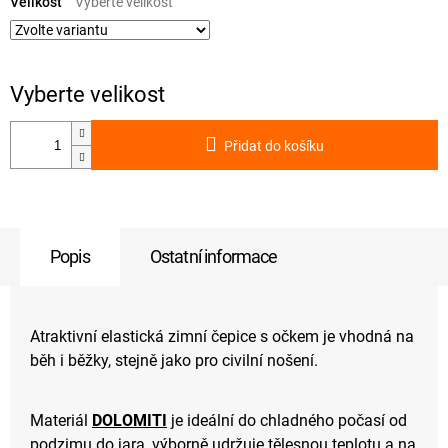
cena:
Velikost
Přidat do košíku
Popis
Ostatní informace
Atraktivní elastická zimní čepice s očkem je vhodná na
běh i běžky, stejně jako pro civilní nošení.
Materiál
DOLOMITI
je ideální do chladného počasí od
podzimu do jara, výborně udržuje tělesnou teplotu a na