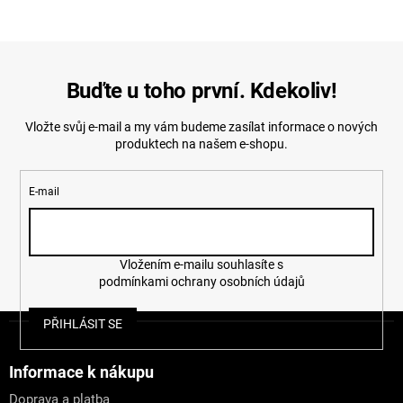
Buďte u toho první. Kdekoliv!
Vložte svůj e-mail a my vám budeme zasílat informace o nových
produktech na našem e-shopu.
E-mail
Vložením e-mailu souhlasíte s
podmínkami ochrany osobních údajů
Z
PŘIHLÁSIT SE
á
p
a
Informace k nákupu
t
Doprava a platba