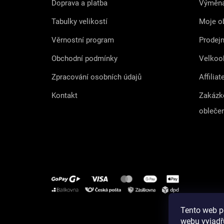
Doprava a platba
Výměna
Tabulky velikostí
Moje o
Věrnostní program
Prodej
Obchodní podmínky
Velkoo
Zpracování osobních údajů
Affiliat
Kontakt
Zakázk
obleče
Tento web p
Instagram
webu vyjadřu