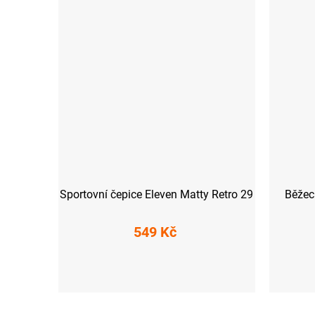
Sportovní čepice Eleven Matty Retro 29
Běžec
549 Kč
S
M