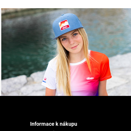
Z
á
p
a
t
Informace k nákupu
í