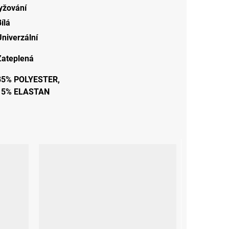
lyžování
ílá
Univerzální
Zateplená
85% POLYESTER,
15% ELASTAN