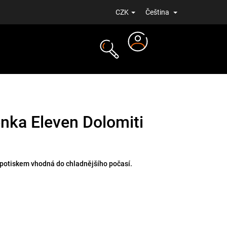
CZK
Čeština
Přihlášení
NOVINKY
enka Eleven Dolomiti
 potiskem vhodná do chladnějšího počasí.