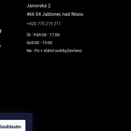
Janovská 2
466 04 Jablonec nad Nisou
+420 775 219 211
y
Út - Pá
9:00 - 17:00
So
9:00 - 15:00
o
Ne - Po + státní svátky
Zavřeno
Souhlasím