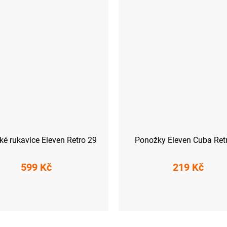
ké rukavice Eleven Retro 29
Ponožky Eleven Cuba Ret
599 Kč
219 Kč
S
L
S (36-38)
M (39-41)
L (42-44)
X