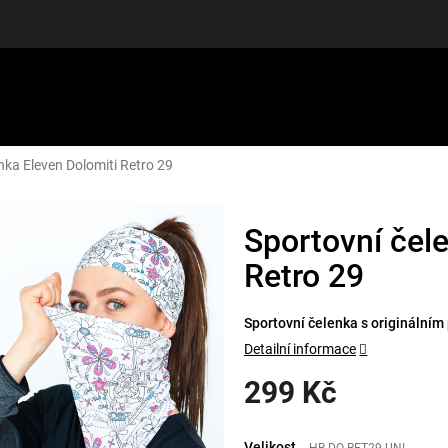
nka Eleven Dolomiti Retro 29
LUŠENSTVÍ
DÁRKOVÉ POUKAZY
DISCGOLF
SLEVY
Sportovní čel
Retro 29
Sportovní čelenka s originálním
Detailní informace
299 Kč
Měrná
cena:
Velikost