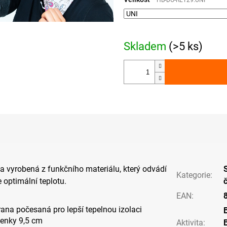
HB-DO-RET29.UNI
Skladem
(>5 ks)
a vyrobená z funkčního materiálu, který odvádí
Kategorie
:
 optimální teplotu.
EAN
:
trana počesaná pro lepší tepelnou izolaci
lenky 9,5 cm
Aktivita
: