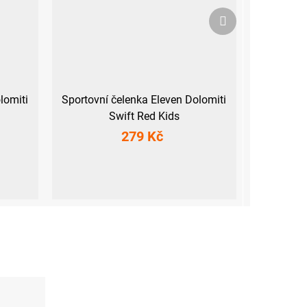
Další
produkt
lomiti
Sportovní čelenka Eleven Dolomiti
Swift Red Kids
279 Kč
Dětská