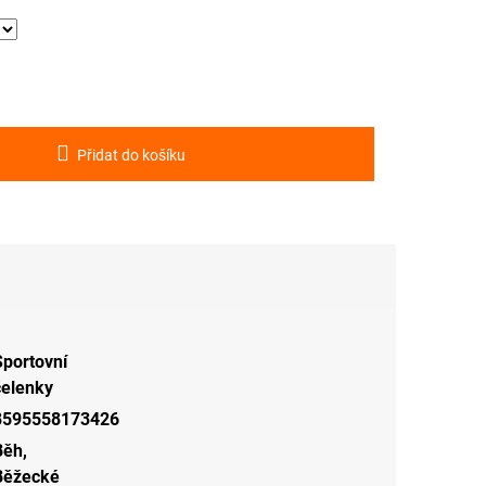
Přidat do košíku
Sportovní
čelenky
8595558173426
Běh
,
Běžecké