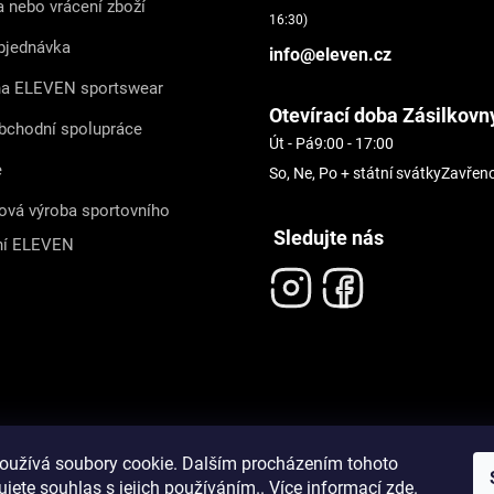
 nebo vrácení zboží
16:30)
bjednávka
info@eleven.cz
na ELEVEN sportswear
Otevírací doba Zásilkovn
bchodní spolupráce
Út - Pá
9:00 - 17:00
e
So, Ne, Po + státní svátky
Zavřen
ová výroba sportovního
Sledujte nás
ní ELEVEN
oužívá soubory cookie. Dalším procházením tohoto
jete souhlas s jejich používáním.. Více informací
zde
.