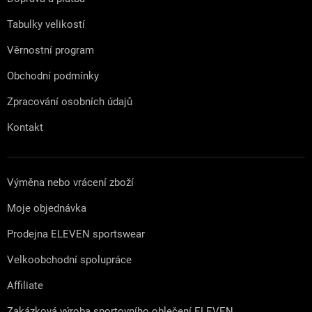
í
Tabulky velikostí
Věrnostní program
Obchodní podmínky
Zpracování osobních údajů
Kontakt
Výměna nebo vrácení zboží
Moje objednávka
Prodejna ELEVEN sportswear
Velkoobchodní spolupráce
Affiliate
Zakázková výroba sportovního oblečení ELEVEN