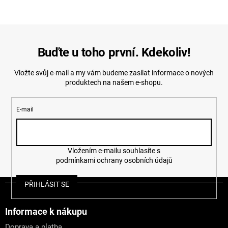
Buďte u toho první. Kdekoliv!
Vložte svůj e-mail a my vám budeme zasílat informace o nových
produktech na našem e-shopu.
E-mail
Vložením e-mailu souhlasíte s
podmínkami ochrany osobních údajů
Z
PŘIHLÁSIT SE
á
p
a
Informace k nákupu
t
Doprava a platba