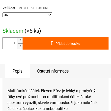
Měrná
cena:
Velikost
MFS-EFEZ-FUS-BL.UNI
Skladem
(>5 ks)
Přidat do košíku
Popis
Ostatní informace
Multifunkční šátek Eleven Efez je lehký a prodyšný.
Díky své pružnosti má multifunkční šátek široké
spektrum využití, skvělé vám poslouží jako nákrčník,
čelenka, čepice, kukla nebo potítko.