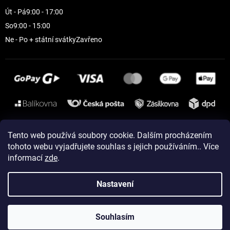
Út - Pá
9:00 - 17:00
So
9:00 - 15:00
Ne - Po + státní svátky
Zavřeno
Instagram
Tento web používá soubory cookie. Dalším procházením
tohoto webu vyjadřujete souhlas s jejich používáním.. Více
informací
zde
.
Vytvořil Shoptet
Nastavení
Copyright 2026
ELEVEN sportswear
. Všechna práva vyhrazena.
Souhlasím
Upravit nastavení cookies