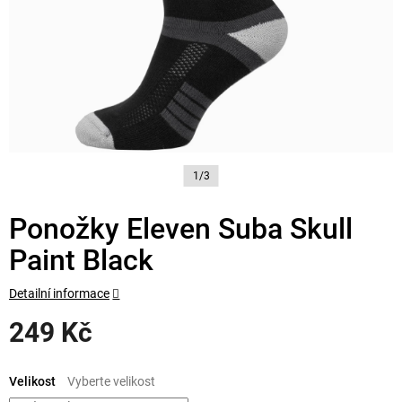
1/3
Ponožky Eleven Suba Skull
Paint Black
Detailní informace
249 Kč
Měrná
cena:
Velikost