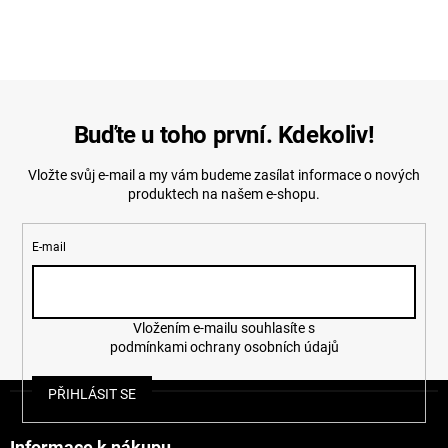
Buďte u toho první. Kdekoliv!
Vložte svůj e-mail a my vám budeme zasílat informace o nových
produktech na našem e-shopu.
E-mail
Vložením e-mailu souhlasíte s
podmínkami ochrany osobních údajů
Z
PŘIHLÁSIT SE
á
p
Informace k nákupu