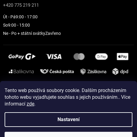
+420 775 219 211
Út - Pá
9:00 - 17:00
So
9:00 - 15:00
Ne - Po + státní svátky
Zavřeno
Instagram
Tento web používá soubory cookie. Dalším procházením
tohoto webu vyjadřujete souhlas s jejich používáním.. Více
informací
zde
.
Vytvořil Shoptet
Nastavení
Copyright 2026
ELEVEN sportswear
. Všechna práva vyhrazena.