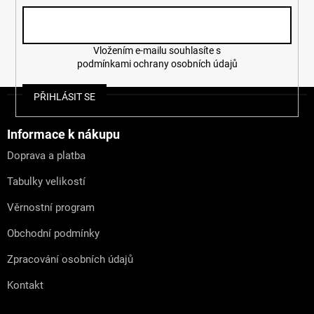
Vložením e-mailu souhlasíte s
podmínkami ochrany osobních údajů
Z
PŘIHLÁSIT SE
á
p
a
Informace k nákupu
t
Doprava a platba
í
Tabulky velikostí
Věrnostní program
Obchodní podmínky
Zpracování osobních údajů
Kontakt