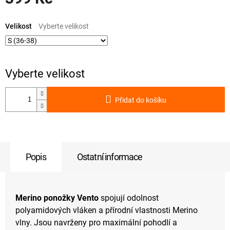
Měrná
cena:
Velikost
Přidat do košíku
Popis
Ostatní informace
Merino ponožky Vento
spojují odolnost
polyamidových vláken a přírodní vlastnosti Merino
vlny. Jsou navrženy pro maximální pohodlí a