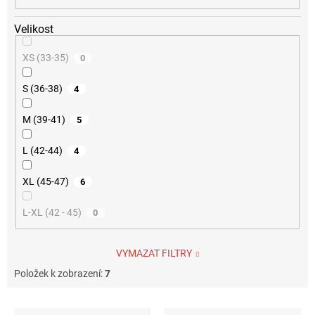
Velikost
XS (33-35)
0
S (36-38)
4
M (39-41)
5
L (42-44)
4
XL (45-47)
6
L-XL (42 - 45)
0
VYMAZAT FILTRY
Položek k zobrazení:
7
V