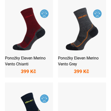
ý
p
i
s
p
r
o
d
u
k
t
ů
Ponožky Eleven Merino
Ponožky Eleven Merino
Vento Chianti
Vento Grey
399 Kč
399 Kč