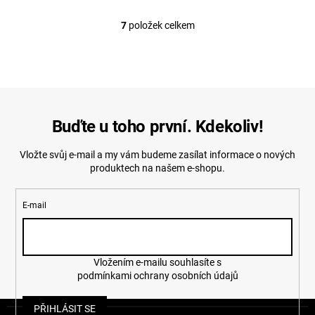
7
položek celkem
O
v
l
á
d
a
c
í
Buďte u toho první. Kdekoliv!
p
r
Vložte svůj e-mail a my vám budeme zasílat informace o nových
v
produktech na našem e-shopu.
k
y
v
E-mail
ý
p
i
s
u
Vložením e-mailu souhlasíte s
podmínkami ochrany osobních údajů
Z
PŘIHLÁSIT SE