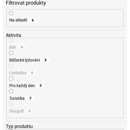
d
u
k
Na skladě
6
t
ů
Aktivita
Běh
0
Běžecké lyžování
3
Cyklistika
0
Pro každý den
3
Turistika
7
Discgolf
0
Typ produktu