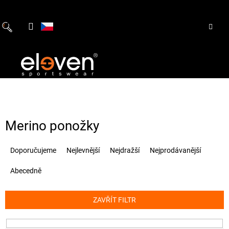
Přejít
na
obsah
Merino ponožky
Ř
Doporučujeme
Nejlevnější
Nejdražší
Nejprodávanější
a
z
Abecedně
e
n
í
ZAVŘÍT FILTR
p
r
o