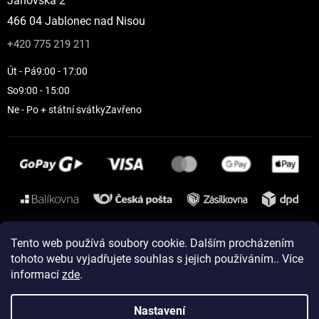
Janovská 2
466 04 Jablonec nad Nisou
+420 775 219 211
Út - Pá
9:00 - 17:00
So
9:00 - 15:00
Ne - Po + státní svátky
Zavřeno
Instagram
Tento web používá soubory cookie. Dalším procházením
tohoto webu vyjadřujete souhlas s jejich používáním.. Více
informací
zde
.
Vytvořil Shoptet
Nastavení